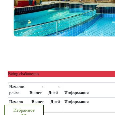
Päring ebaõnnestus
Начало
рейса
Вылет
Дней
Информация
Начало
Вылет
Дней
Информация
рейса
Избранное