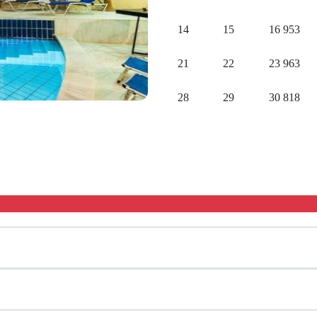
14
15
16
953
21
22
23
963
28
29
30
818