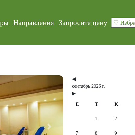
уры
Направления
Запросите цену
♡ Изб
◀
сентябрь 2026 г.
▶
E
T
K
1
2
Next
7
8
9