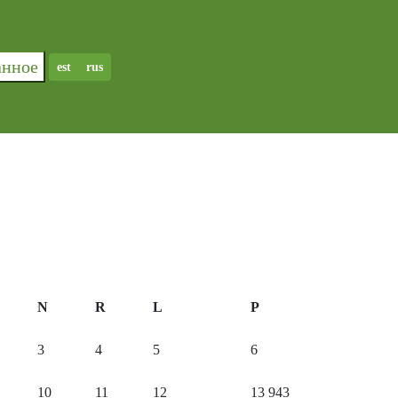
ранное
est
rus
N
R
L
P
3
4
5
6
10
11
12
13
943