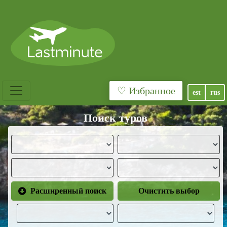
♡ Избранное
est
rus
Поиск туров
Расширенный поиск
Очистить выбор