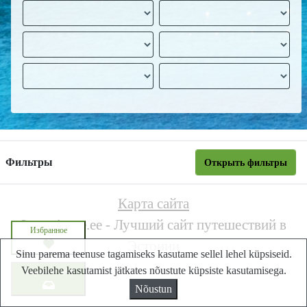
Фильтры
Открыть фильтры
Карта сайта
Lastminute.ee - Лучший сайт путешествий в
Избранное
Эстонии
Sinu parema teenuse tagamiseks kasutame sellel lehel küpsiseid.
Veebilehe kasutamist jätkates nõustute küpsiste kasutamisega.
Запросите цену
Nõustun