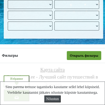
Фильтры
Открыть фильтры
Карта сайта
Lastminute.ee - Лучший сайт путешествий в
Избранное
Эстонии
Sinu parema teenuse tagamiseks kasutame sellel lehel küpsiseid.
Veebilehe kasutamist jätkates nõustute küpsiste kasutamisega.
Запросите цену
Nõustun