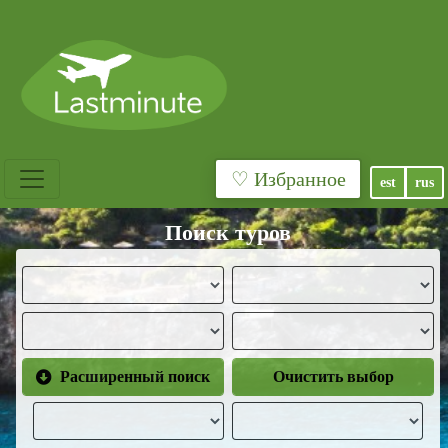
♡ Избранное
est
rus
Поиск туров
Расширенный поиск
Очистить выбор