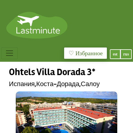
♡ Избранное
est
rus
Ohtels Villa Dorada 3*
Испания,Коста-Дорада,Салоу
Previous
Next