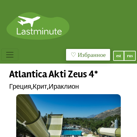
♡ Избранное
est
rus
Atlantica Akti Zeus 4*
Греция,Крит,Ираклион
Previous
Next