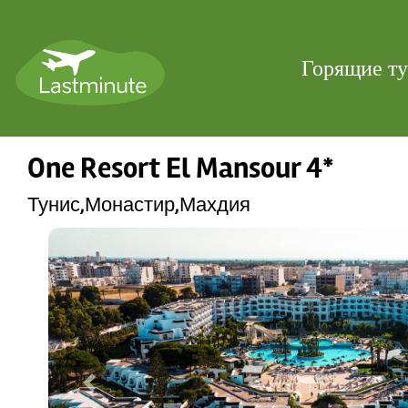
Горящие т
One Resort El Mansour 4*
Тунис,Монастир,Махдия
Previous