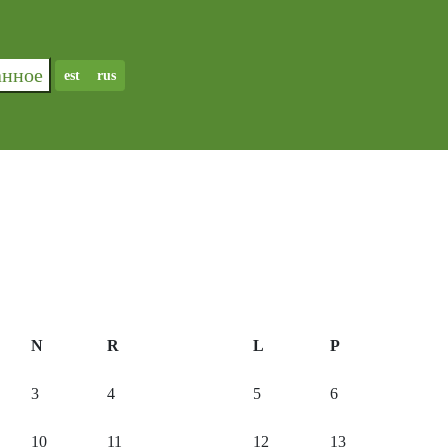
ранное
est
rus
N
R
L
P
3
4
5
6
10
11
12
13