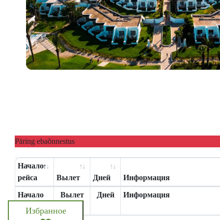
Päring ebaõnnestus
Начало
рейса
Вылет
Дней
Информация
Начало
Вылет
Дней
Информация
рейса
Избранное