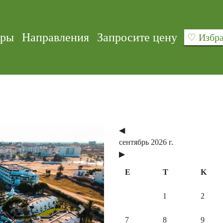
уры
Направления
Запросите цену
♡ Изб
◀
сентябрь 2026 г.
▶
E
T
K
1
2
Next
7
8
9