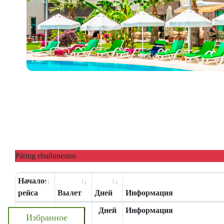
Päring ebaõnnestus
Начало
рейса
Вылет
Дней
Информация
Начало
Вылет
Дней
Информация
Избранное
рейса