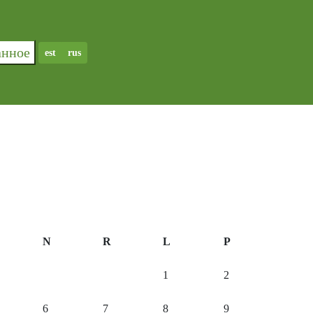
ранное
est
rus
N
R
L
P
1
2
6
7
8
9