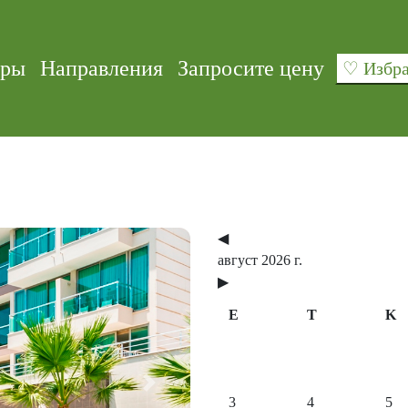
уры
Направления
Запросите цену
♡ Изб
◀
август 2026 г.
▶
E
T
K
Next
3
4
5