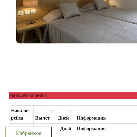
Päring ebaõnnestus
Начало
рейса
Вылет
Дней
Информация
Начало
Вылет
Дней
Информация
Избранное
рейса