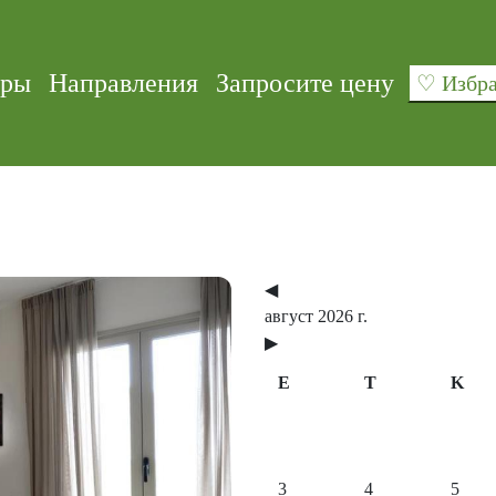
уры
Направления
Запросите цену
♡ Изб
◀
август 2026 г.
▶
E
T
K
Next
3
4
5