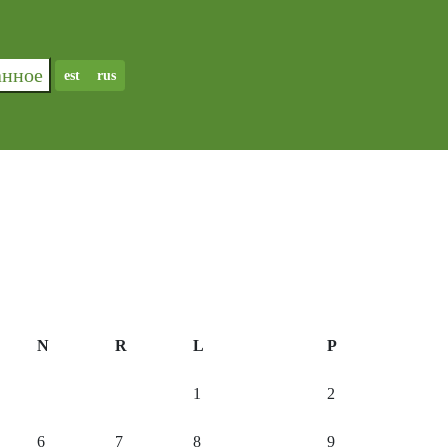
ранное
est
rus
N
R
L
P
1
2
6
7
8
9