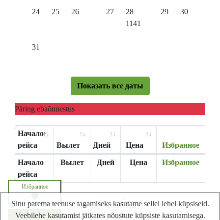
24
25
26
27
28
29
30
1141
31
Показать все даты
Päring ebaõnnestus
Начало
рейса
Вылет
Дней
Цена
Избранное
Начало
Вылет
Дней
Цена
Избранное
рейса
Избранное
Карта сайта
Sinu parema teenuse tagamiseks kasutame sellel lehel küpsiseid.
Veebilehe kasutamist jätkates nõustute küpsiste kasutamisega.
Lastminute.ee - Лучший сайт путешествий в
Запросите цену