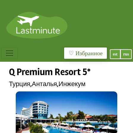
♡ Избранное
est
rus
Q Premium Resort 5*
Турция,Анталья,Инжекум
Previous
Next