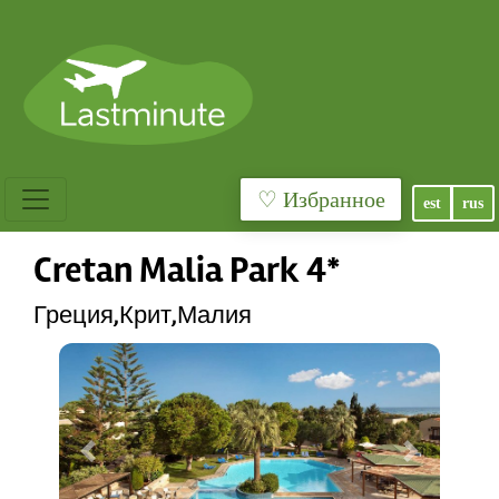
♡ Избранное
est
rus
Cretan Malia Park 4*
Греция,Крит,Малия
Previous
Next