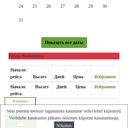
24
25
26
27
28
29
30
31
Показать все даты
Päring ebaõnnestus
Начало
рейса
Вылет
Дней
Цена
Избранное
Начало
Вылет
Дней
Цена
Избранное
рейса
Избранное
Карта сайта
Sinu parema teenuse tagamiseks kasutame sellel lehel küpsiseid.
Veebilehe kasutamist jätkates nõustute küpsiste kasutamisega.
Lastminute.ee - Лучший сайт путешествий в
Запросите цену
Nõustun
Эстонии