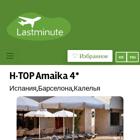
♡ Избранное
est
rus
H·TOP Amaika 4*
Испания,Барселона,Калелья