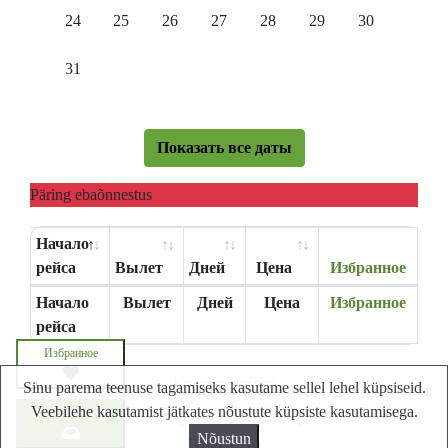
24
25
26
27
28
29
30
31
Показать все даты
Päring ebaõnnestus
Начало
рейса
Вылет
Дней
Цена
Избранное
Начало
Вылет
Дней
Цена
Избранное
рейса
Избранное
Карта сайта
Sinu parema teenuse tagamiseks kasutame sellel lehel küpsiseid.
Veebilehe kasutamist jätkates nõustute küpsiste kasutamisega.
Lastminute.ee - Лучший сайт путешествий в
Запросите цену
Nõustun
Эстонии