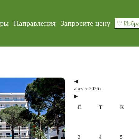
уры
Направления
Запросите цену
♡ Изб
◀
август 2026 г.
▶
E
T
K
Next
3
4
5