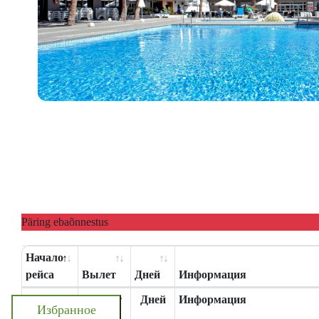
Päring ebaõnnestus
Начало
рейса
Вылет
Дней
Информация
Начало
Вылет
Дней
Информация
Избранное
рейса