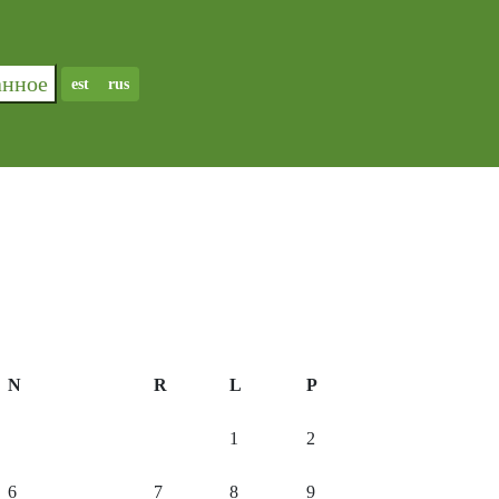
ранное
est
rus
N
R
L
P
1
2
6
7
8
9