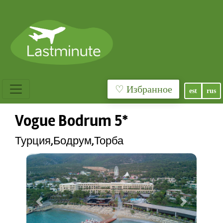
♡ Избранное
est
rus
Vogue Bodrum 5*
Турция,Бодрум,Торба
Previous
Next