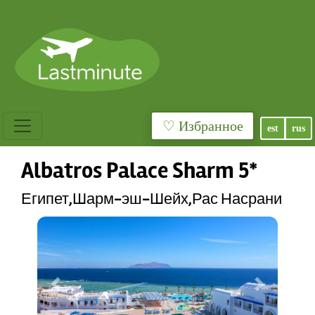
♡ Избранное
est
rus
Albatros Palace Sharm 5*
Египет,Шарм-эш-Шейх,Рас Насрани
Previous
Next