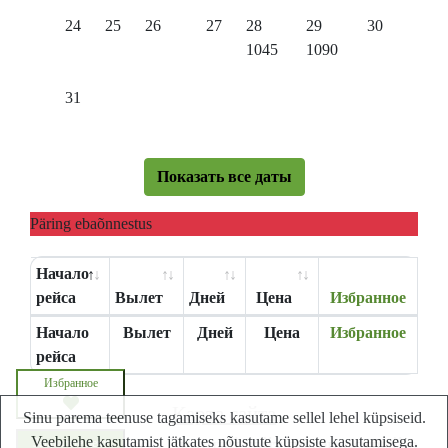
24
25
26
27
28
29
30
1045
1090
31
Показать все даты
Päring ebaõnnestus
Начало
рейса
Вылет
Дней
Цена
Избранное
Начало
Вылет
Дней
Цена
Избранное
рейса
Избранное
Карта сайта
Sinu parema teenuse tagamiseks kasutame sellel lehel küpsiseid.
Lastminute.ee - Лучший сайт путешествий в
Veebilehe kasutamist jätkates nõustute küpsiste kasutamisega.
Запросите цену