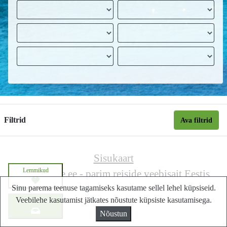
Filtrid
Ava filtrid
Sisukaart
Lemmikud
Lastminute.ee - parim reiside veebisait Eestis
Sinu parema teenuse tagamiseks kasutame sellel lehel küpsiseid.
Veebilehe kasutamist jätkates nõustute küpsiste kasutamisega.
Küsi pakkumist
Nõustun