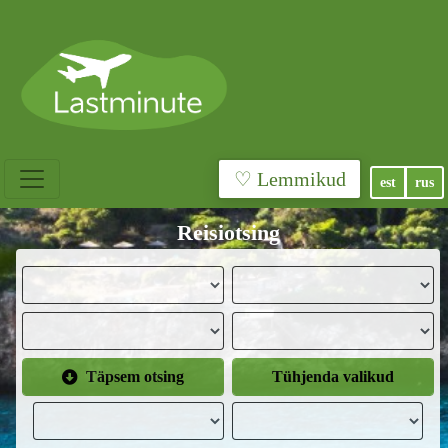
♡ Lemmikud
est
rus
Reisiotsing
Täpsem otsing
Tühjenda valikud