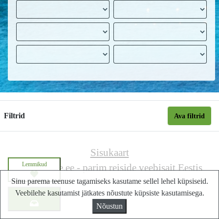
Filtrid
Ava filtrid
Sisukaart
Lemmikud
Lastminute.ee - parim reiside veebisait Eestis
Sinu parema teenuse tagamiseks kasutame sellel lehel küpsiseid.
Veebilehe kasutamist jätkates nõustute küpsiste kasutamisega.
Küsi pakkumist
Nõustun