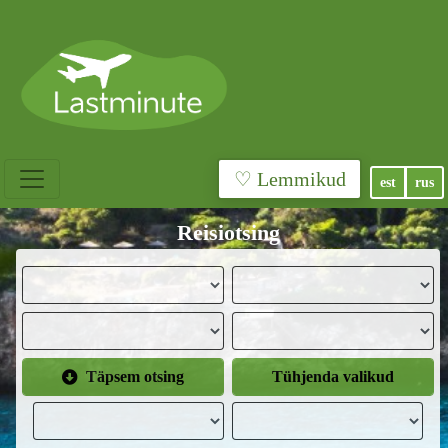
♡ Lemmikud
est
rus
Reisiotsing
Täpsem otsing
Tühjenda valikud