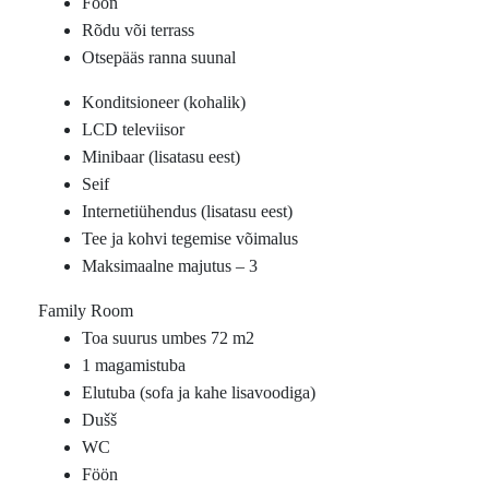
Föön
Rõdu või terrass
Otsepääs ranna suunal
Konditsioneer (kohalik)
LCD televiisor
Minibaar (lisatasu eest)
Seif
Internetiühendus (lisatasu eest)
Tee ja kohvi tegemise võimalus
Maksimaalne majutus – 3
Family Room
Toa suurus umbes 72 m2
1 magamistuba
Elutuba (sofa ja kahe lisavoodiga)
Dušš
WC
Föön