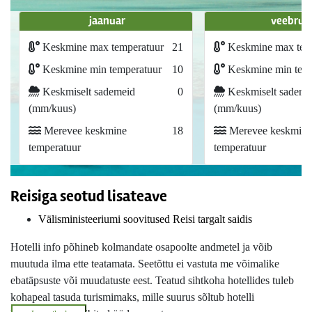
jaanuar
veebrua
Keskmine max temperatuur
21
Keskmine max tem
Keskmine min temperatuur
10
Keskmine min temp
Keskmiselt sademeid
0
Keskmiselt sademe
(mm/kuus)
(mm/kuus)
Merevee keskmine
18
Merevee keskmine
temperatuur
temperatuur
Reisiga seotud lisateave
Välisministeeriumi soovitused Reisi targalt saidis
Hotelli info põhineb kolmandate osapoolte andmetel ja võib
muutuda ilma ette teatamata. Seetõttu ei vastuta me võimalike
ebatäpsuste või muudatuste eest. Teatud sihtkoha hotellides tuleb
kohapeal tasuda turismimaks, mille suurus sõltub hotelli