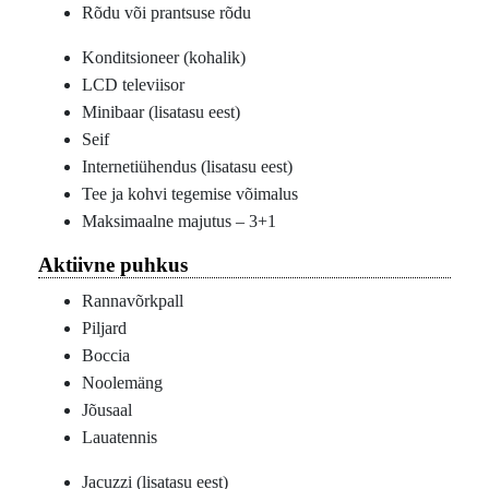
Rõdu või prantsuse rõdu
Konditsioneer (kohalik)
LCD televiisor
Minibaar (lisatasu eest)
Seif
Internetiühendus (lisatasu eest)
Tee ja kohvi tegemise võimalus
Maksimaalne majutus – 3+1
Aktiivne puhkus
Rannavõrkpall
Piljard
Boccia
Noolemäng
Jõusaal
Lauatennis
Jacuzzi (lisatasu eest)