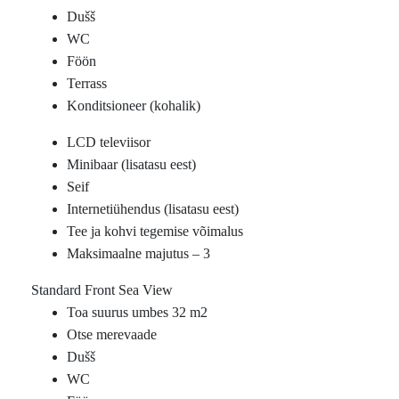
Dušš
WC
Föön
Terrass
Konditsioneer (kohalik)
LCD televiisor
Minibaar (lisatasu eest)
Seif
Internetiühendus (lisatasu eest)
Tee ja kohvi tegemise võimalus
Maksimaalne majutus – 3
Standard Front Sea View
Toa suurus umbes 32 m2
Otse merevaade
Dušš
WC