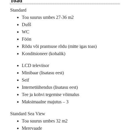
Toad
Standard
Toa suurus umbes 27-36 m2
Dušš
WC
Föön
Rõdu või prantsuse rõdu (mitte igas toas)
Konditsioneer (kohalik)
LCD televiisor
Minibaar (lisatasu eest)
Seif
Internetiühendus (lisatasu eest)
Tee ja kohvi tegemise võimalus
Maksimaalne majutus – 3
Standard Sea View
Toa suurus umbes 32 m2
Merevaade