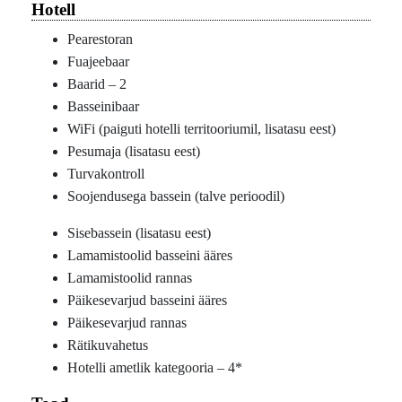
Hotell
Pearestoran
Fuajeebaar
Baarid – 2
Basseinibaar
WiFi (paiguti hotelli territooriumil, lisatasu eest)
Pesumaja (lisatasu eest)
Turvakontroll
Soojendusega bassein (talve perioodil)
Sisebassein (lisatasu eest)
Lamamistoolid basseini ääres
Lamamistoolid rannas
Päikesevarjud basseini ääres
Päikesevarjud rannas
Rätikuvahetus
Hotelli ametlik kategooria – 4*