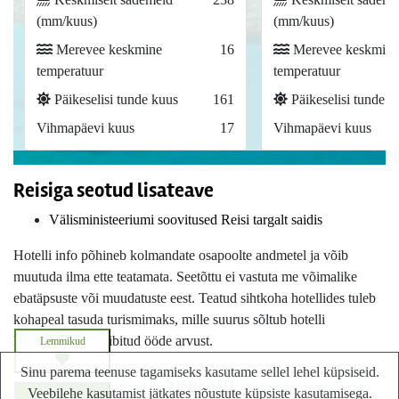
(mm/kuus)
(mm/kuus)
Merevee keskmine
16
Merevee keskmine
temperatuur
temperatuur
Päikeselisi tunde kuus
161
Päikeselisi tunde k
Vihmapäevi kuus
17
Vihmapäevi kuus
Reisiga seotud lisateave
Välisministeeriumi soovitused Reisi targalt saidis
Hotelli info põhineb kolmandate osapoolte andmetel ja võib
muutuda ilma ette teatamata. Seetõttu ei vastuta me võimalike
ebatäpsuste või muudatuste eest. Teatud sihtkoha hotellides tuleb
kohapeal tasuda turismimaks, mille suurus sõltub hotelli
kategooriast ja viibitud ööde arvust.
Lemmikud
Sinu parema teenuse tagamiseks kasutame sellel lehel küpsiseid.
Sisukaart
Veebilehe kasutamist jätkates nõustute küpsiste kasutamisega.
Küsi pakkumist