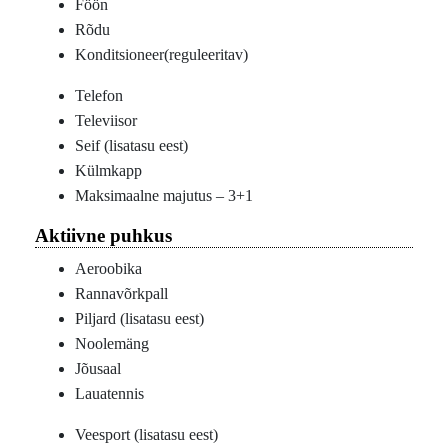
Föön
Rõdu
Konditsioneer(reguleeritav)
Telefon
Televiisor
Seif (lisatasu eest)
Külmkapp
Maksimaalne majutus – 3+1
Aktiivne puhkus
Aeroobika
Rannavõrkpall
Piljard (lisatasu eest)
Noolemäng
Jõusaal
Lauatennis
Veesport (lisatasu eest)