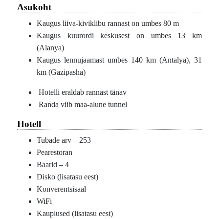
Asukoht
Kaugus liiva-kiviklibu rannast on umbes 80 m
Kaugus kuurordi keskusest on umbes 13 km
(Alanya)
Kaugus lennujaamast umbes 140 km (Antalya), 31
km (Gazipasha)
Hotelli eraldab rannast tänav
Randa viib maa-alune tunnel
Hotell
Tubade arv – 253
Pearestoran
Baarid – 4
Disko (lisatasu eest)
Konverentsisaal
WiFi
Kauplused (lisatasu eest)