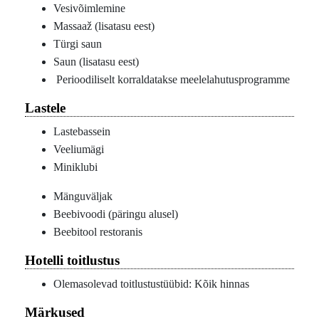
Vesivõimlemine
Massaaž (lisatasu eest)
Türgi saun
Saun (lisatasu eest)
Perioodiliselt korraldatakse meelelahutusprogramme
Lastele
Lastebassein
Veeliumägi
Miniklubi
Mänguväljak
Beebivoodi (päringu alusel)
Beebitool restoranis
Hotelli toitlustus
Olemasolevad toitlustustüübid: Kõik hinnas
Märkused