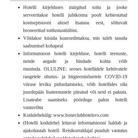
Hotelli kirjelduses märgitud toitu ja jooke
serveeritakse hotelli juhtkonna poolt kehtestatud
kontseptsiooni alusel lisatasu eest, sõltuvalt
broneeritud toitlustustüübist.
Võidakse küsida kuurordimaksu, mis tuleb tasuda
saabumisel kohapeal
Informatsioon hotelli kirjelduse, hotelli teenuste,
nende aegade ja hindade kohta võib
muutuda. OLULINE: seoses hotellidele kehtivatele
rangetele ohutus- ja hügieeninõuetele COVID-19
viiruse leviku pidurdamiseks, võib hotellides olla
juurdepääs lisateenustele piiratud või neid ei pakuta.
Lisateabe saamiseks pöörduge palun hotelli
vastuvõttu
Kodulehekülg: www.boneclubhotelsvs.com
(Hotelli kodulehel leitavat informatsiooni haldab ja
ajakohastab hotell. Reisikorraldajal puudub vastutus