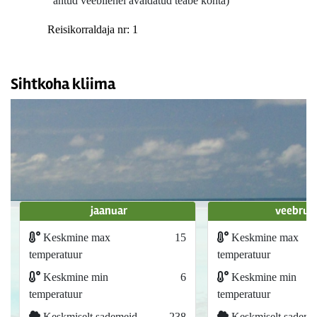
antud veebilehel avaldatud teabe kohta)
Reisikorraldaja nr: 1
Sihtkoha kliima
jaanuar
veebrua
Keskmine max
15
Keskmine max
temperatuur
temperatuur
Keskmine min
6
Keskmine min
temperatuur
temperatuur
Keskmiselt sademeid
238
Keskmiselt sademe