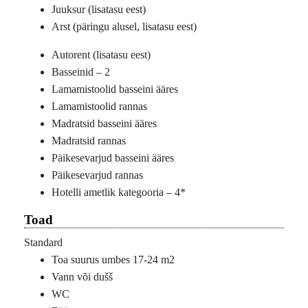
Juuksur (lisatasu eest)
Arst (päringu alusel, lisatasu eest)
Autorent (lisatasu eest)
Basseinid – 2
Lamamistoolid basseini ääres
Lamamistoolid rannas
Madratsid basseini ääres
Madratsid rannas
Päikesevarjud basseini ääres
Päikesevarjud rannas
Hotelli ametlik kategooria – 4*
Toad
Standard
Toa suurus umbes 17-24 m2
Vann või dušš
WC