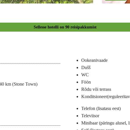
Sellesse hotelli on
90
reisipakkumist
Ookeanivaade
Dušš
WC
Föön
 40 km (Stone Town)
Rõdu või terrass
Konditsioneer(reguleeritav
Telefon (lisatasu eest)
Televiisor
Minibaar (päringu alusel, l