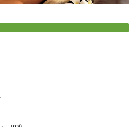
)
isatasu eest)