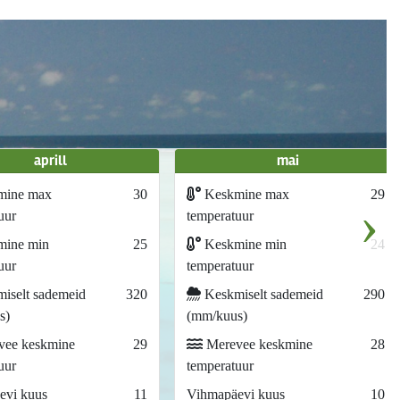
aprill
mai
mine max
30
Keskmine max
29
›
uur
temperatuur
ine min
25
Keskmine min
24
uur
temperatuur
iselt sademeid
320
Keskmiselt sademeid
290
s)
(mm/kuus)
ee keskmine
29
Merevee keskmine
28
uur
temperatuur
evi kuus
11
Vihmapäevi kuus
10