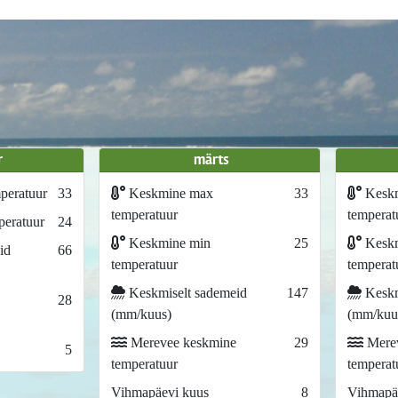
r
märts
peratuur
33
Keskmine max
33
Kesk
temperatuur
temperat
eratuur
24
Keskmine min
25
Keskm
id
66
temperatuur
temperat
Keskmiselt sademeid
147
Keskm
28
(mm/kuus)
(mm/kuu
Merevee keskmine
29
Merev
5
temperatuur
temperat
Vihmapäevi kuus
8
Vihmapä