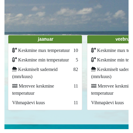
jaanuar
veebrua
Keskmine max temperatuur
10
Keskmine max tem
Keskmine min temperatuur
5
Keskmine min temp
Keskmiselt sademeid
82
Keskmiselt sademe
(mm/kuus)
(mm/kuus)
Merevee keskmine
11
Merevee keskmine
temperatuur
temperatuur
Vihmapäevi kuus
11
Vihmapäevi kuus