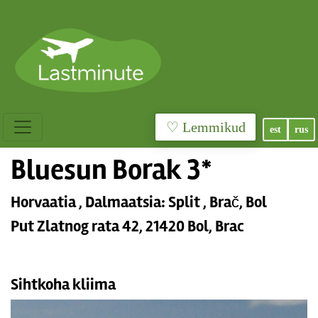
♡ Lemmikud
est
rus
Bluesun Borak 3*
Horvaatia , Dalmaatsia: Split , Brač, Bol
Put Zlatnog rata 42, 21420 Bol, Brac
Sihtkoha kliima