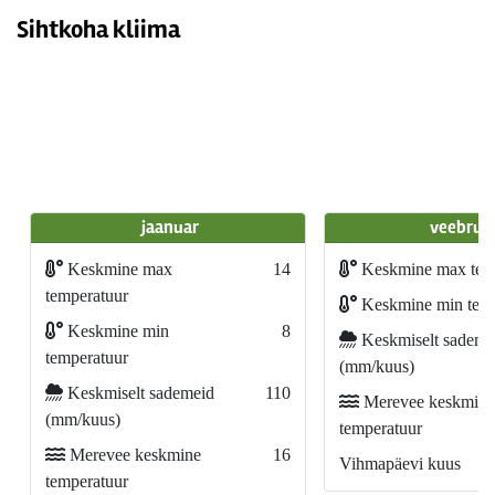
Sihtkoha kliima
jaanuar
veebrua
Keskmine max
14
Keskmine max tem
temperatuur
Keskmine min temp
Keskmine min
8
Keskmiselt sademe
temperatuur
(mm/kuus)
Keskmiselt sademeid
110
Merevee keskmine
(mm/kuus)
temperatuur
Merevee keskmine
16
Vihmapäevi kuus
temperatuur