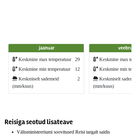
jaanuar
veebrua
Keskmine max temperatuur
29
Keskmine max tem
Keskmine min temperatuur
12
Keskmine min temp
Keskmiselt sademeid
2
Keskmiselt sademe
(mm/kuus)
(mm/kuus)
Reisiga seotud lisateave
Välisministeeriumi soovitused Reisi targalt saidis