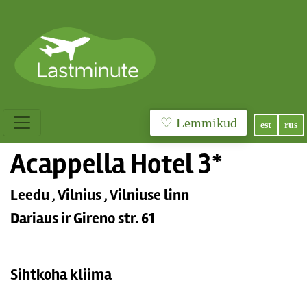
♡ Lemmikud
est
rus
Acappella Hotel 3*
Leedu , Vilnius , Vilniuse linn
Dariaus ir Gireno str. 61
Sihtkoha kliima