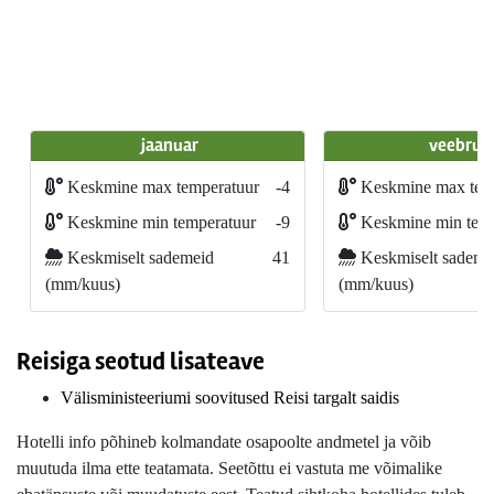
jaanuar
veebrua
Keskmine max temperatuur
-4
Keskmine max tem
Keskmine min temperatuur
-9
Keskmine min temp
Keskmiselt sademeid
41
Keskmiselt sademe
(mm/kuus)
(mm/kuus)
Reisiga seotud lisateave
Välisministeeriumi soovitused Reisi targalt saidis
Hotelli info põhineb kolmandate osapoolte andmetel ja võib
muutuda ilma ette teatamata. Seetõttu ei vastuta me võimalike