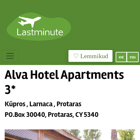
♡ Lemmikud
est
rus
Alva Hotel Apartments
3*
Küpros , Larnaca , Protaras
PO.Box 30040, Protaras, CY 5340