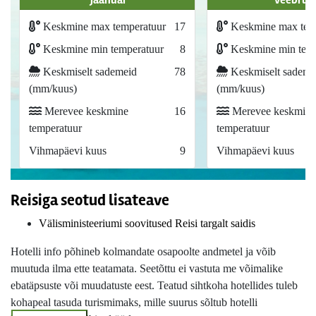
jaanuar
veebrua
Keskmine max temperatuur
17
Keskmine max tem
Keskmine min temperatuur
8
Keskmine min temp
Keskmiselt sademeid
78
Keskmiselt sademe
(mm/kuus)
(mm/kuus)
Merevee keskmine
16
Merevee keskmine
temperatuur
temperatuur
Vihmapäevi kuus
9
Vihmapäevi kuus
Reisiga seotud lisateave
Välisministeeriumi soovitused Reisi targalt saidis
Hotelli info põhineb kolmandate osapoolte andmetel ja võib
muutuda ilma ette teatamata. Seetõttu ei vastuta me võimalike
ebatäpsuste või muudatuste eest. Teatud sihtkoha hotellides tuleb
kohapeal tasuda turismimaks, mille suurus sõltub hotelli