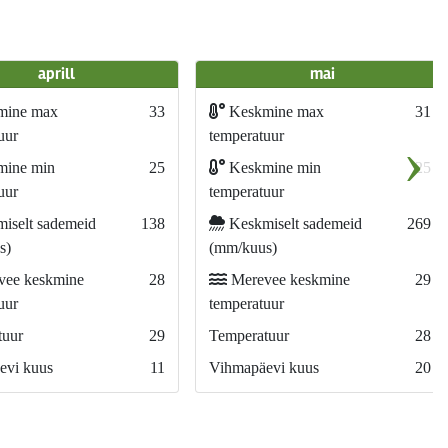
aprill
mai
mine max
33
Keskmine max
31
›
uur
temperatuur
ine min
25
Keskmine min
25
uur
temperatuur
iselt sademeid
138
Keskmiselt sademeid
269
s)
(mm/kuus)
ee keskmine
28
Merevee keskmine
29
uur
temperatuur
tuur
29
Temperatuur
28
evi kuus
11
Vihmapäevi kuus
20