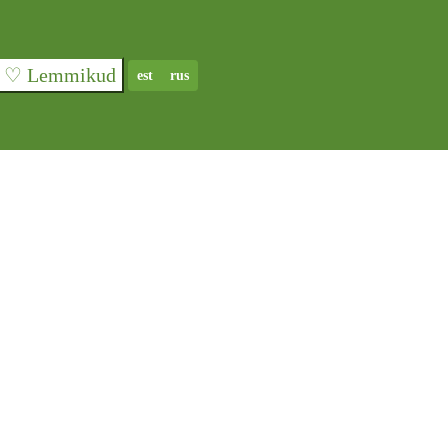
♡ Lemmikud
est
rus