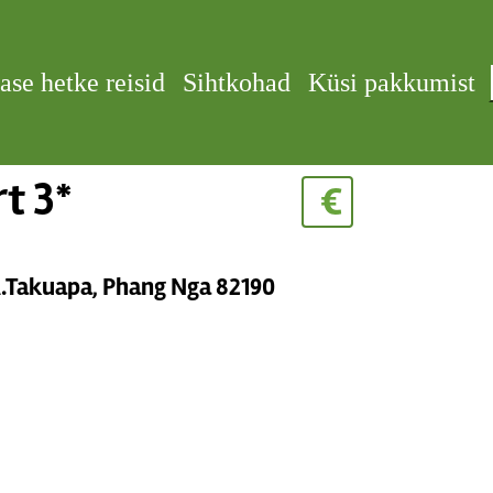
ase hetke reisid
Sihtkohad
Küsi pakkumist
t 3*
€
A.Takuapa, Phang Nga 82190