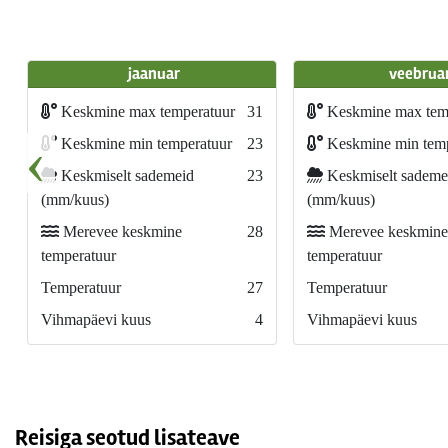
jaanuar
veebrua
Keskmine max temperatuur
31
Keskmine max tem
‹
Keskmine min temperatuur
23
Keskmine min temp
Keskmiselt sademeid
23
Keskmiselt sademe
(mm/kuus)
(mm/kuus)
Merevee keskmine
28
Merevee keskmine
temperatuur
temperatuur
Temperatuur
27
Temperatuur
Vihmapäevi kuus
4
Vihmapäevi kuus
Reisiga seotud lisateave