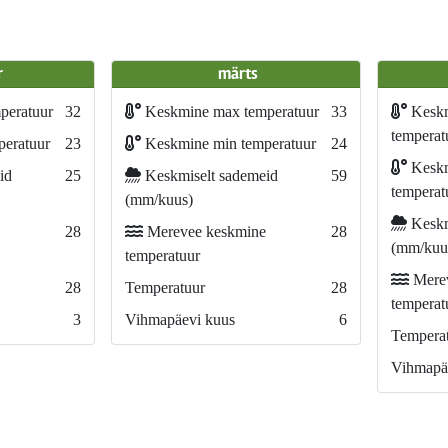
r
märts
peratuur
32
Keskmine max temperatuur
33
Kesk
temperat
eratuur
23
Keskmine min temperatuur
24
Keskm
id
25
Keskmiselt sademeid
59
temperat
(mm/kuus)
Keskm
28
Merevee keskmine
28
(mm/kuu
temperatuur
Merev
28
Temperatuur
28
temperat
3
Vihmapäevi kuus
6
Tempera
Vihmapä