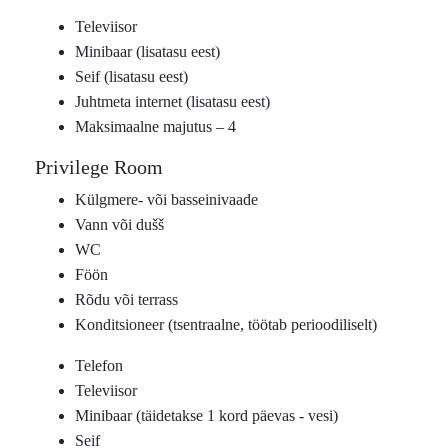
Televiisor
Minibaar (lisatasu eest)
Seif (lisatasu eest)
Juhtmeta internet (lisatasu eest)
Maksimaalne majutus – 4
Privilege Room
Külgmere- või basseinivaade
Vann või dušš
WC
Föön
Rõdu või terrass
Konditsioneer (tsentraalne, töötab perioodiliselt)
Telefon
Televiisor
Minibaar (täidetakse 1 kord päevas - vesi)
Seif