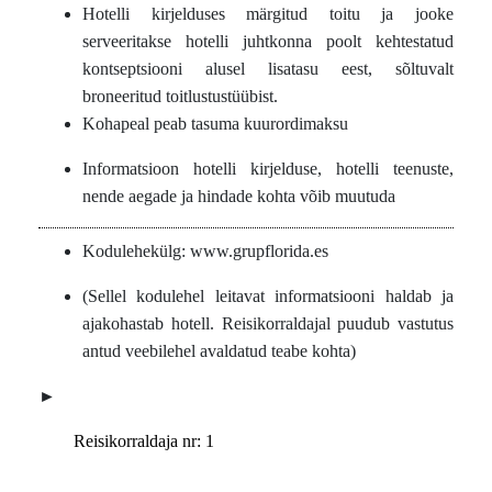
Hotelli kirjelduses märgitud toitu ja jooke
serveeritakse hotelli juhtkonna poolt kehtestatud
kontseptsiooni alusel lisatasu eest, sõltuvalt
broneeritud toitlustustüübist.
Kohapeal peab tasuma kuurordimaksu
Informatsioon hotelli kirjelduse, hotelli teenuste,
nende aegade ja hindade kohta võib muutuda
Kodulehekülg: www.grupflorida.es
(Sellel kodulehel leitavat informatsiooni haldab ja
ajakohastab hotell. Reisikorraldajal puudub vastutus
antud veebilehel avaldatud teabe kohta)
►
Reisikorraldaja nr: 1