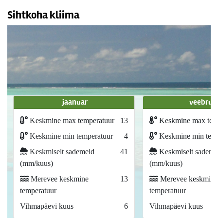
Sihtkoha kliima
jaanuar
veebrua
Keskmine max temperatuur
13
Keskmine max tem
Keskmine min temperatuur
4
Keskmine min temp
Keskmiselt sademeid
41
Keskmiselt sademe
(mm/kuus)
(mm/kuus)
Merevee keskmine
13
Merevee keskmine
temperatuur
temperatuur
Vihmapäevi kuus
6
Vihmapäevi kuus