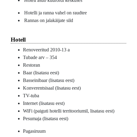
Hotell asub kuurordi keskuses
Hotelli ja ranna vahel on raudtee
Rannas on jalakäijate sild
Hotell
Renoveeritud 2010-13 a
Tubade arv – 354
Restoran
Baar (lisatasu eest)
Basseinibaar (lisatasu eest)
Konverentsisaal (lisatasu eest)
TV-tuba
Internet (lisatasu eest)
WiFi (paiguti hotelli territooriumil, lisatasu eest)
Pesumaja (lisatasu eest)
Pagasiruum