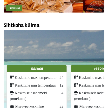
Pildid (5)
Sihtkoha kliima
jaanuar
veebrua
Keskmine max temperatuur
24
Keskmine max tem
Keskmine min temperatuur
12
Keskmine min temp
Keskmiselt sademeid
4
Keskmiselt sademe
(mm/kuus)
(mm/kuus)
Merevee keskmine
22
Merevee keskmine