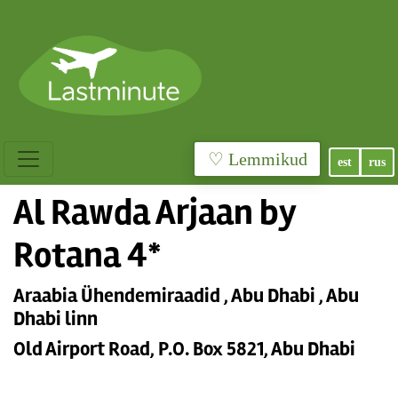
♡ Lemmikud
est
rus
Al Rawda Arjaan by
Rotana 4*
Araabia Ühendemiraadid , Abu Dhabi , Abu
Dhabi linn
Old Airport Road, P.O. Box 5821, Abu Dhabi