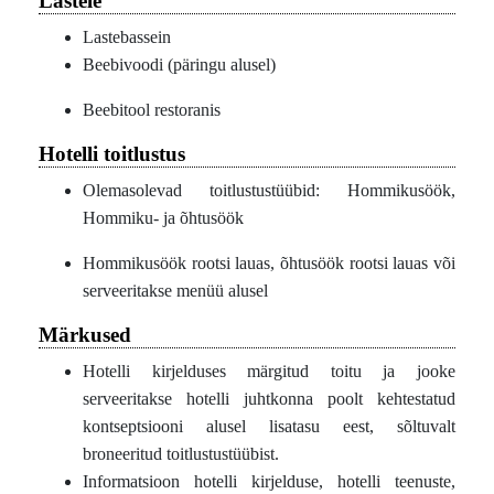
Lastele
Lastebassein
Beebivoodi (päringu alusel)
Beebitool restoranis
Hotelli toitlustus
Olemasolevad toitlustustüübid: Hommikusöök,
Hommiku- ja õhtusöök
Hommikusöök rootsi lauas, õhtusöök rootsi lauas või
serveeritakse menüü alusel
Märkused
Hotelli kirjelduses märgitud toitu ja jooke
serveeritakse hotelli juhtkonna poolt kehtestatud
kontseptsiooni alusel lisatasu eest, sõltuvalt
broneeritud toitlustustüübist.
Informatsioon hotelli kirjelduse, hotelli teenuste,