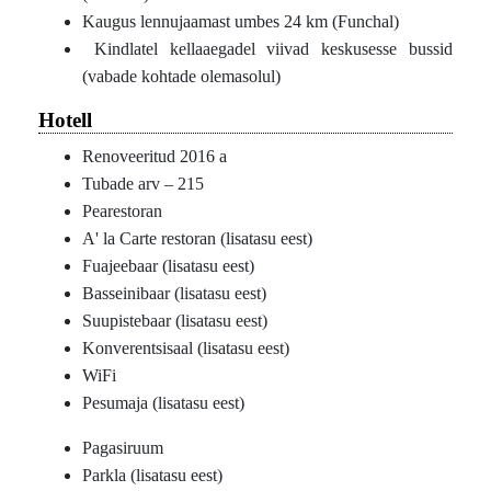
Kaugus lennujaamast umbes 24 km (Funchal)
Kindlatel kellaaegadel viivad keskusesse bussid
(vabade kohtade olemasolul)
Hotell
Renoveeritud 2016 a
Tubade arv – 215
Pearestoran
A' la Carte restoran (lisatasu eest)
Fuajeebaar (lisatasu eest)
Basseinibaar (lisatasu eest)
Suupistebaar (lisatasu eest)
Konverentsisaal (lisatasu eest)
WiFi
Pesumaja (lisatasu eest)
Pagasiruum
Parkla (lisatasu eest)