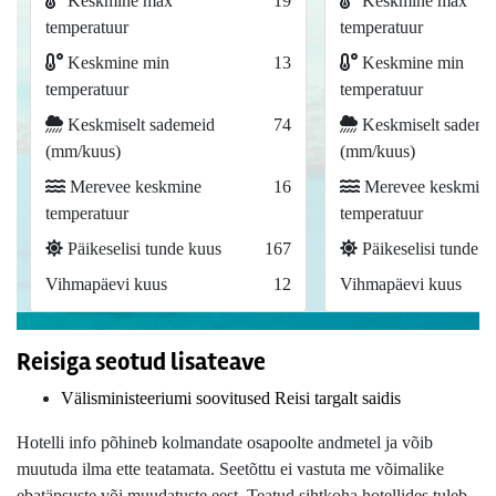
Keskmine max
19
Keskmine max
temperatuur
temperatuur
Keskmine min
13
Keskmine min
temperatuur
temperatuur
Keskmiselt sademeid
74
Keskmiselt sademe
(mm/kuus)
(mm/kuus)
Merevee keskmine
16
Merevee keskmine
temperatuur
temperatuur
Päikeselisi tunde kuus
167
Päikeselisi tunde k
Vihmapäevi kuus
12
Vihmapäevi kuus
Reisiga seotud lisateave
Välisministeeriumi soovitused Reisi targalt saidis
Hotelli info põhineb kolmandate osapoolte andmetel ja võib
muutuda ilma ette teatamata. Seetõttu ei vastuta me võimalike
ebatäpsuste või muudatuste eest. Teatud sihtkoha hotellides tuleb