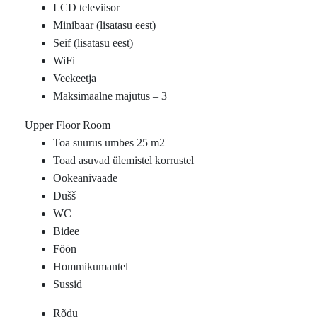
LCD televiisor
Minibaar (lisatasu eest)
Seif (lisatasu eest)
WiFi
Veekeetja
Maksimaalne majutus – 3
Upper Floor Room
Toa suurus umbes 25 m2
Toad asuvad ülemistel korrustel
Ookeanivaade
Dušš
WC
Bidee
Föön
Hommikumantel
Sussid
Rõdu