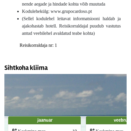
nende aegade ja hindade kohta võib muutuda
Kodulehekülg: www.grupocardoso.pt
(Sellel kodulehel leitavat informatsiooni haldab ja
ajakohastab hotell. Reisikorraldajal puudub vastutus
antud veebilehel avaldatud teabe kohta)
Reisikorraldaja nr: 1
Sihtkoha kliima
jaanuar
veebrua