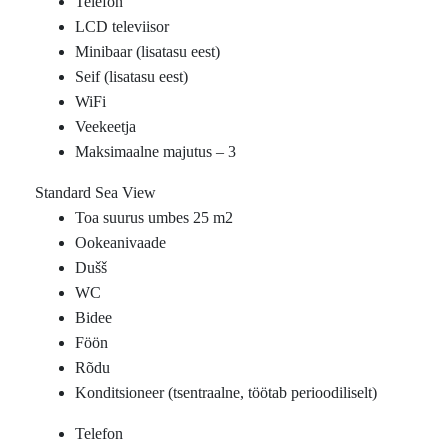
Telefon
LCD televiisor
Minibaar (lisatasu eest)
Seif (lisatasu eest)
WiFi
Veekeetja
Maksimaalne majutus – 3
Standard Sea View
Toa suurus umbes 25 m2
Ookeanivaade
Dušš
WC
Bidee
Föön
Rõdu
Konditsioneer (tsentraalne, töötab perioodiliselt)
Telefon