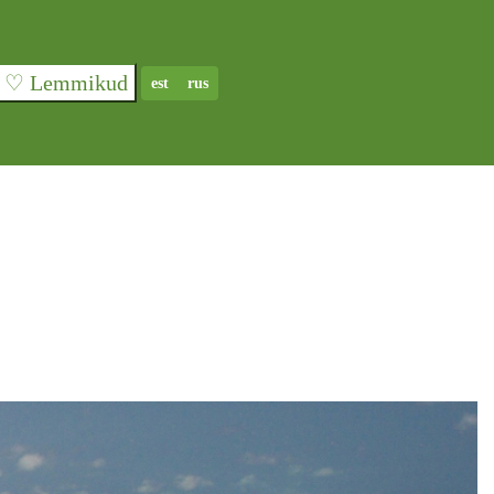
♡ Lemmikud
est
rus