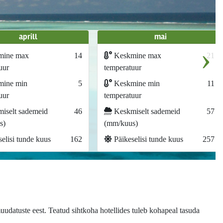
aprill
mai
›
mine max
14
Keskmine max
21
uur
temperatuur
ine min
5
Keskmine min
11
uur
temperatuur
iselt sademeid
46
Keskmiselt sademeid
57
s)
(mm/kuus)
elisi tunde kuus
162
Päikeselisi tunde kuus
257
uudatuste eest. Teatud sihtkoha hotellides tuleb kohapeal tasuda