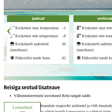
jaanuar
veebrua
‹
Keskmine max temperatuur
-1
Keskmine max tem
Keskmine min temperatuur
-8
Keskmine min temp
Keskmiselt sademeid
36
Keskmiselt sademe
(mm/kuus)
(mm/kuus)
Päikeselisi tunde kuus
42
Päikeselisi tunde k
Reisiga seotud lisateave
Välisministeeriumi soovitused Reisi targalt saidis
Hotelli info põhineb kolmandate osapoolte andmetel ja võib muutuda i
Lemmikud
turismimaks, mille suurus sõltub hotelli kategooriast ja viibitud ööde 