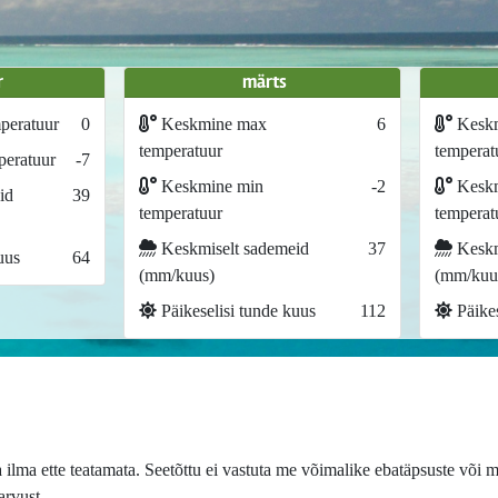
r
märts
peratuur
0
Keskmine max
6
Kesk
temperatuur
temperat
eratuur
-7
Keskmine min
-2
Keskm
id
39
temperatuur
temperat
Keskmiselt sademeid
37
Keskm
uus
64
(mm/kuus)
(mm/kuu
Päikeselisi tunde kuus
112
Päikes
lma ette teatamata. Seetõttu ei vastuta me võimalike ebatäpsuste või m
arvust.