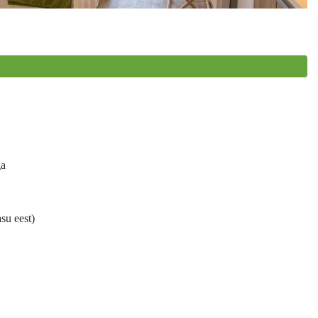
ga
asu eest)