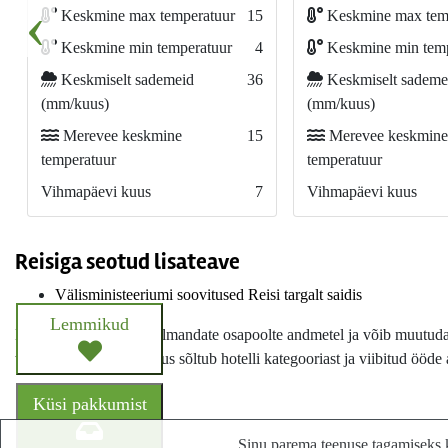
‹
Keskmine max temperatuur
15
Keskmine max tem
Keskmine min temperatuur
4
Keskmine min temp
Keskmiselt sademeid
36
Keskmiselt sademe
(mm/kuus)
(mm/kuus)
Merevee keskmine
15
Merevee keskmine
temperatuur
temperatuur
Vihmapäevi kuus
7
Vihmapäevi kuus
Reisiga seotud lisateave
Välisministeeriumi soovitused Reisi targalt saidis
Lemmikud
Hotelli info põhineb kolmandate osapoolte andmetel ja võib muutuda i
turismimaks, mille suurus sõltub hotelli kategooriast ja viibitud ööde 
Küsi pakkumist
Sinu parema teenuse tagamiseks k