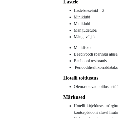
Lastele
Lastebasseinid – 2
Miniklubi
Midiklubi
Mängudetuba
Mänguväljak
Minidisko
Beebivoodi (päringu aluse
Beebitool restoranis
Perioodiliselt korraldata
Hotelli toitlustus
Olemasolevad toitlustustü
Märkused
Hotelli kirjelduses märgit
kontseptsiooni alusel lisata