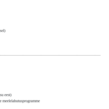
sel)
su eest)
kse meelelahutusprogramme