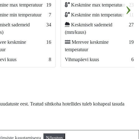
›
ine max temperatuur
19
Keskmine max temperatuur
23
ine min temperatuur
7
Keskmine min temperatuur
11
iselt sademeid
34
Keskmiselt sademeid
27
s)
(mm/kuus)
ee keskmine
16
Merevee keskmine
19
uur
temperatuur
evi kuus
8
Vihmapäevi kuus
6
uudatuste eest. Teatud sihtkoha hotellides tuleb kohapeal tasuda
küpsiste kasutamisega.
Nõustun