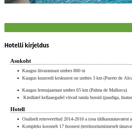
Hotelli kirjeldus
Asukoht
Kaugus liivarannast umbes 800 m
Kaugus kuurordi keskusest on umbes 3 km (Puerto de Alcu
Kaugus lennujaamast umbes 65 km (Palma de Mallorca)
Kindlatel kellaaegadel viivad randa bussid (paadiga, lisatas
Hotell
Osaliselt renoveeritud 2014-2016 a (osa üldkasutatavatest a
Kompleks koosneb 17 hoonest (territooriumisiseselt tänava