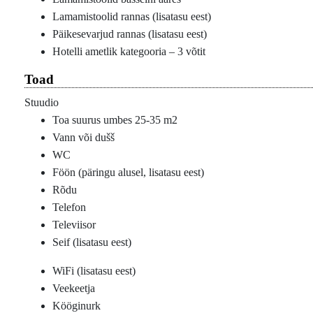
Lamamistoolid rannas (lisatasu eest)
Päikesevarjud rannas (lisatasu eest)
Hotelli ametlik kategooria – 3 võtit
Toad
Stuudio
Toa suurus umbes 25-35 m2
Vann või dušš
WC
Föön (päringu alusel, lisatasu eest)
Rõdu
Telefon
Televiisor
Seif (lisatasu eest)
WiFi (lisatasu eest)
Veekeetja
Kööginurk