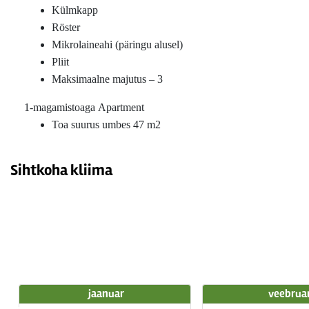
Külmkapp
Röster
Mikrolaineahi (päringu alusel)
Pliit
Maksimaalne majutus – 3
1-magamistoaga Apartment
Toa suurus umbes 47 m2
Sihtkoha kliima
jaanuar
veebrua