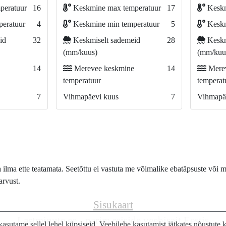
peratuur
16
Keskmine max temperatuur
17
Keskm
eratuur
4
Keskmine min temperatuur
5
Keskm
id
32
Keskmiselt sademeid
28
Keskm
(mm/kuus)
(mm/kuu
14
Merevee keskmine
14
Merev
temperatuur
temperat
7
Vihmapäevi kuus
7
Vihmapä
lma ette teatamata. Seetõttu ei vastuta me võimalike ebatäpsuste või m
arvust.
Sisukaart
Lastminute.ee - parim reiside veebisait Eestis
asutame sellel lehel küpsiseid. Veebilehe kasutamist jätkates nõustute 