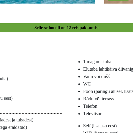
Sellesse hotelli on
12
reisipakkumist
1 magamistuba
Elutuba lahtikäiva diivani
Vann või dušš
dia)
WC
Föön (päringu alusel, lisat
u eest)
Rõdu või terrass
Telefon
Televiisor
ladest ja tubadest)
Seif (lisatasu eest)
tega eraldatud)