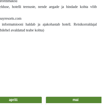
urordimaksu
rjelduse, hotelli teenuste, nende aegade ja hindade kohta võib
ayresorts.com
t informatsiooni haldab ja ajakohastab hotell. Reisikorraldajal
bilehel avaldatud teabe kohta)
aprill
mai