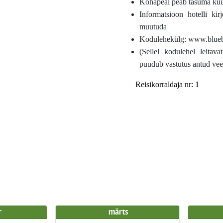
Kohapeal peab tasuma ku
Informatsioon hotelli ki
muutuda
Kodulehekülg: www.blueb
(Sellel kodulehel leitava
puudub vastutus antud vee
Reisikorraldaja nr: 1
r
märts