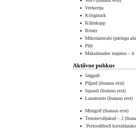
WiFi (lisatasu eest)
Veekeetja
Kööginurk
Külmkapp
Röster
Mikrolaineahi (päringu alu
Pliit
Maksimaalne majutus – 4
Aktiivne puhkus
Jalgpall
Piljard (lisatasu eest)
Squash (lisatasu eest)
Lauatennis (lisatasu eest)
Minigolf (lisatasu eest)
Tenniseväljakud – 2 (lisata
Perioodiliselt korraldata