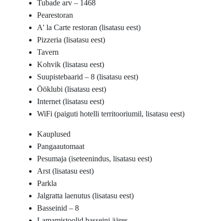
Tubade arv – 1468
Pearestoran
A' la Carte restoran (lisatasu eest)
Pizzeria (lisatasu eest)
Tavern
Kohvik (lisatasu eest)
Suupistebaarid – 8 (lisatasu eest)
Ööklubi (lisatasu eest)
Internet (lisatasu eest)
WiFi (paiguti hotelli territooriumil, lisatasu eest)
Kauplused
Pangaautomaat
Pesumaja (iseteenindus, lisatasu eest)
Arst (lisatasu eest)
Parkla
Jalgratta laenutus (lisatasu eest)
Basseinid – 8
Lamamistoolid basseini ääres