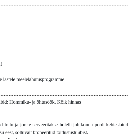
l)
kse lastele meelelahutusprogramme
übid: Hommiku- ja õhtusöök, Kõik hinnas
ud toitu ja jooke serveeritakse hotelli juhtkonna poolt kehtestatud
su eest, sõltuvalt broneeritud toitlustustüübist.