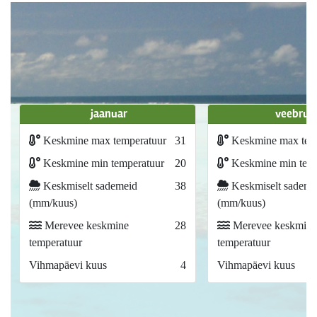
jaanuar
veebrua
Keskmine max temperatuur
31
Keskmine max tem
Keskmine min temperatuur
20
Keskmine min temp
Keskmiselt sademeid
38
Keskmiselt sademe
(mm/kuus)
(mm/kuus)
Merevee keskmine
28
Merevee keskmine
temperatuur
temperatuur
Vihmapäevi kuus
4
Vihmapäevi kuus