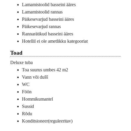
Lamamistoolid basseini ääres
Lamamistoolid rannas
Päikesevarjud basseini ääres
Päikesevarjud rannas
Rannarätikud basseini ääres
Hotellil ei ole ametlikku kategooriat
Toad
Deluxe tuba
Toa suurus umbes 42 m2
Vann või dušš
WC
Föön
Hommikumantel
Sussid
Rõdu
Konditsioneer(reguleeritav)