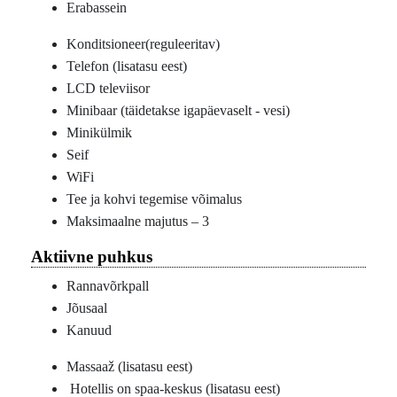
Erabassein
Konditsioneer(reguleeritav)
Telefon (lisatasu eest)
LCD televiisor
Minibaar (täidetakse igapäevaselt - vesi)
Minikülmik
Seif
WiFi
Tee ja kohvi tegemise võimalus
Maksimaalne majutus – 3
Aktiivne puhkus
Rannavõrkpall
Jõusaal
Kanuud
Massaaž (lisatasu eest)
Hotellis on spaa-keskus (lisatasu eest)