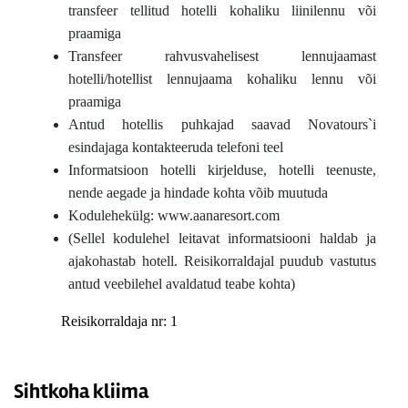
transfeer tellitud hotelli kohaliku liinilennu või
praamiga
Transfeer rahvusvahelisest lennujaamast
hotelli/hotellist lennujaama kohaliku lennu või
praamiga
Antud hotellis puhkajad saavad Novatours`i
esindajaga kontakteeruda telefoni teel
Informatsioon hotelli kirjelduse, hotelli teenuste,
nende aegade ja hindade kohta võib muutuda
Kodulehekülg: www.aanaresort.com
(Sellel kodulehel leitavat informatsiooni haldab ja
ajakohastab hotell. Reisikorraldajal puudub vastutus
antud veebilehel avaldatud teabe kohta)
Reisikorraldaja nr: 1
Sihtkoha kliima