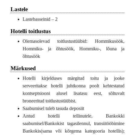
Lastele
Lastebasseinid – 2
Hotelli toitlustus
Olemasolevad toitlustustüübid: Hommikusöök,
Hommiku- ja õhtusöök, Hommiku-, lõuna ja
õhtusöök
Märkused
Hotelli kirjelduses märgitud toitu ja jooke
serveeritakse hotelli juhtkonna poolt kehtestatud
kontseptsiooni alusel lisatasu eest, sõltuvalt
broneeritud toitlustustüübist.
Saabumisel tuleb tasuda deposiit
Antud hotelli tellinutele, Bankokki
saabumisel/Bankokist tagasilennul, transiitööbimine
Bankokis(sama või kõrgema kategooria hotellis);