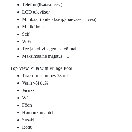
Telefon (lisatasu eest)
LCD televiisor
Minibaar (täidetakse igapäevaselt - vesi)
Minikülmik
Seif
WiFi
Tee ja kohvi tegemise võimalus
Maksimaalne majutus – 3
Top View Villa with Plunge Pool
Toa suurus umbes 58 m2
Vann või dušš
Jacuzzi
WC
Föön
Hommikumantel
Sussid
Rõdu