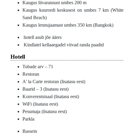
Kaugus liivarannast umbes 200 m
Kaugus kuurordi keskusest on umbes 7 km (White
Sand Beach)
Kaugus lennujaamast umbes 350 km (Bangkok)
hotell asub jõe ääres
Kindlatel kellaaegadel viivad randa paadid
Hotell
Tubade arv – 71
Restoran
A' la Carte restoran (lisatasu eest)
Baarid – 3 (lisatasu eest)
Konverentsisaal (lisatasu eest)
WiFi (lisatasu eest)
Pesumaja (lisatasu eest)
Parkla
Bassein