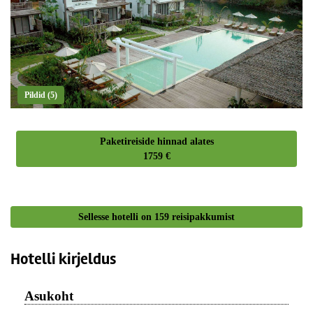
Pildid (5)
Paketireiside hinnad alates
1759 €
Sellesse hotelli on
159
reisipakkumist
Hotelli kirjeldus
Asukoht