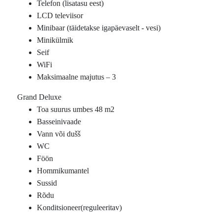
Telefon (lisatasu eest)
LCD televiisor
Minibaar (täidetakse igapäevaselt - vesi)
Minikülmik
Seif
WiFi
Maksimaalne majutus – 3
Grand Deluxe
Toa suurus umbes 48 m2
Basseinivaade
Vann või dušš
WC
Föön
Hommikumantel
Sussid
Rõdu
Konditsioneer(reguleeritav)