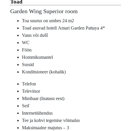
Toad
Garden Wing Superior room
Toa suurus on umbes 24 m2
Toad asuvad hotell Amari Garden Pattaya 4*
Vann või dušš
WC
Föön
Hommikumantel
Sussid
Konditsioneer (kohalik)
Telefon
Televiisor
Minibaar (lisatasu eest)
Seif
Internetiühendus
Tee ja kohvi tegemise võimalus
Maksimaalne majutus – 3