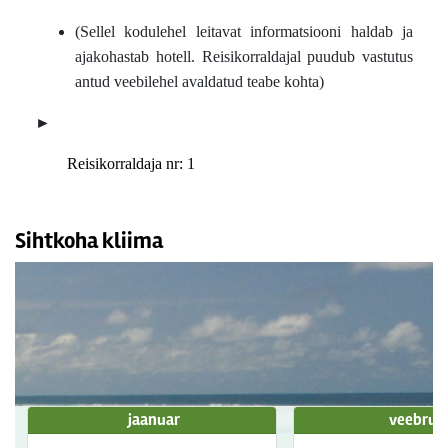
(Sellel kodulehel leitavat informatsiooni haldab ja
ajakohastab hotell. Reisikorraldajal puudub vastutus
antud veebilehel avaldatud teabe kohta)
►
Reisikorraldaja nr: 1
Sihtkoha kliima
jaanuar
veebrua