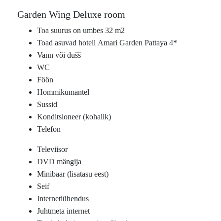
Garden Wing Deluxe room
Toa suurus on umbes 32 m2
Toad asuvad hotell Amari Garden Pattaya 4*
Vann või dušš
WC
Föön
Hommikumantel
Sussid
Konditsioneer (kohalik)
Telefon
Televiisor
DVD mängija
Minibaar (lisatasu eest)
Seif
Internetiühendus
Juhtmeta internet