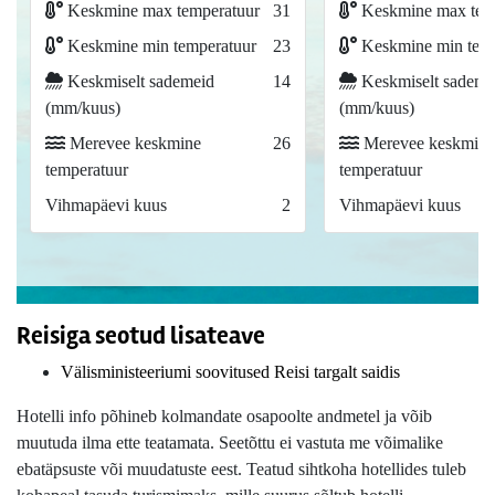
Keskmine max temperatuur
31
Keskmine max tem
Keskmine min temperatuur
23
Keskmine min temp
Keskmiselt sademeid
14
Keskmiselt sademe
(mm/kuus)
(mm/kuus)
Merevee keskmine
26
Merevee keskmine
temperatuur
temperatuur
Vihmapäevi kuus
2
Vihmapäevi kuus
Reisiga seotud lisateave
Välisministeeriumi soovitused Reisi targalt saidis
Hotelli info põhineb kolmandate osapoolte andmetel ja võib
muutuda ilma ette teatamata. Seetõttu ei vastuta me võimalike
ebatäpsuste või muudatuste eest. Teatud sihtkoha hotellides tuleb