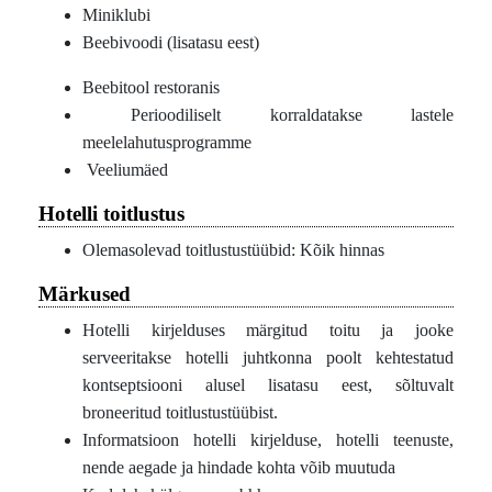
Miniklubi
Beebivoodi (lisatasu eest)
Beebitool restoranis
Perioodiliselt korraldatakse lastele
meelelahutusprogramme
Veeliumäed
Hotelli toitlustus
Olemasolevad toitlustustüübid: Kõik hinnas
Märkused
Hotelli kirjelduses märgitud toitu ja jooke
serveeritakse hotelli juhtkonna poolt kehtestatud
kontseptsiooni alusel lisatasu eest, sõltuvalt
broneeritud toitlustustüübist.
Informatsioon hotelli kirjelduse, hotelli teenuste,
nende aegade ja hindade kohta võib muutuda