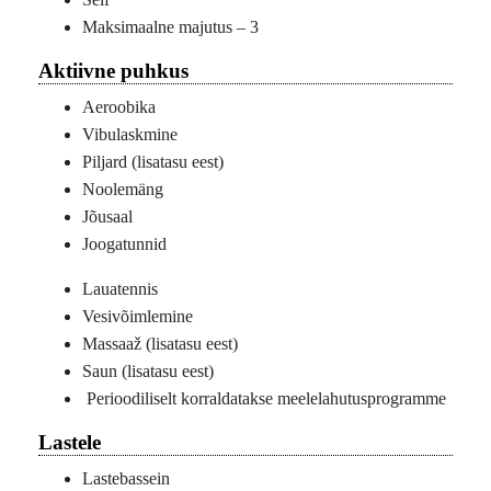
Maksimaalne majutus – 3
Aktiivne puhkus
Aeroobika
Vibulaskmine
Piljard (lisatasu eest)
Noolemäng
Jõusaal
Joogatunnid
Lauatennis
Vesivõimlemine
Massaaž (lisatasu eest)
Saun (lisatasu eest)
Perioodiliselt korraldatakse meelelahutusprogramme
Lastele
Lastebassein