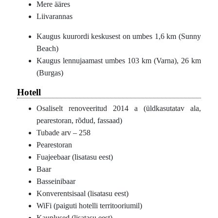
Mere ääres
Liivarannas
Kaugus kuurordi keskusest on umbes 1,6 km (Sunny
Beach)
Kaugus lennujaamast umbes 103 km (Varna), 26 km
(Burgas)
Hotell
Osaliselt renoveeritud 2014 a (üldkasutatav ala,
pearestoran, rõdud, fassaad)
Tubade arv – 258
Pearestoran
Fuajeebaar (lisatasu eest)
Baar
Basseinibaar
Konverentsisaal (lisatasu eest)
WiFi (paiguti hotelli territooriumil)
Kauplused (lisatasu eest)