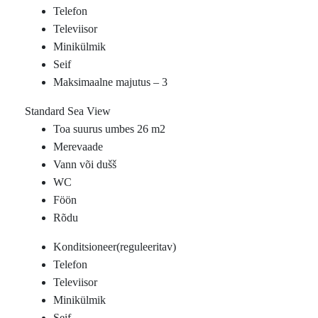
Telefon
Televiisor
Minikülmik
Seif
Maksimaalne majutus – 3
Standard Sea View
Toa suurus umbes 26 m2
Merevaade
Vann või dušš
WC
Föön
Rõdu
Konditsioneer(reguleeritav)
Telefon
Televiisor
Minikülmik
Seif