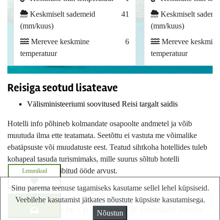
Keskmiselt sademeid
41
Keskmiselt sademe
(mm/kuus)
(mm/kuus)
Merevee keskmine
6
Merevee keskmine
temperatuur
temperatuur
Reisiga seotud lisateave
Välisministeeriumi soovitused Reisi targalt saidis
Hotelli info põhineb kolmandate osapoolte andmetel ja võib
muutuda ilma ette teatamata. Seetõttu ei vastuta me võimalike
ebatäpsuste või muudatuste eest. Teatud sihtkoha hotellides tuleb
kohapeal tasuda turismimaks, mille suurus sõltub hotelli
kategooriast ja viibitud ööde arvust.
Lemmikud
Sinu parema teenuse tagamiseks kasutame sellel lehel küpsiseid.
Sisukaart
Veebilehe kasutamist jätkates nõustute küpsiste kasutamisega.
Küsi pakkumist
Lastminute.ee - parim reiside veebisait Eestis
Nõustun