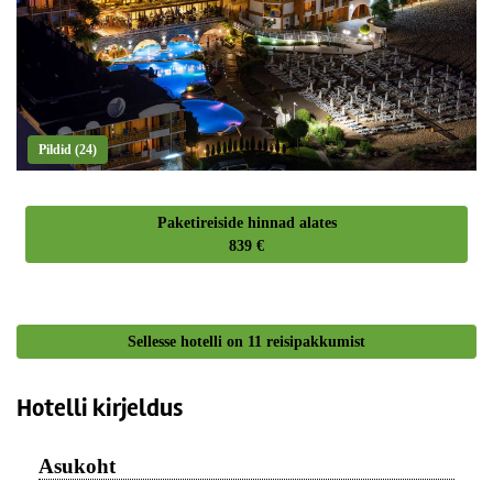
Pildid (24)
Paketireiside hinnad alates
839 €
Sellesse hotelli on
11
reisipakkumist
Hotelli kirjeldus
Asukoht