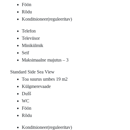
Föön
Rõdu
Konditsioneer(reguleeritav)
Telefon
Televiisor
Minikülmik
Seif
Maksimaalne majutus – 3
Standard Side Sea View
Toa suurus umbes 19 m2
Külgmerevaade
Dušš
WC
Föön
Rõdu
Konditsioneer(reguleeritav)