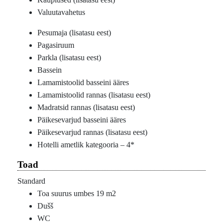
Valuutavahetus
Pesumaja (lisatasu eest)
Pagasiruum
Parkla (lisatasu eest)
Bassein
Lamamistoolid basseini ääres
Lamamistoolid rannas (lisatasu eest)
Madratsid rannas (lisatasu eest)
Päikesevarjud basseini ääres
Päikesevarjud rannas (lisatasu eest)
Hotelli ametlik kategooria – 4*
Toad
Standard
Toa suurus umbes 19 m2
Dušš
WC