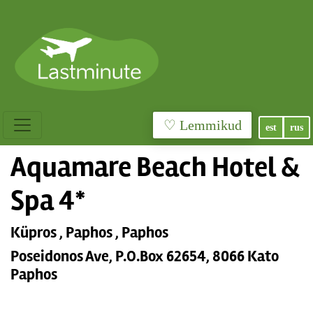
♡ Lemmikud
est
rus
Aquamare Beach Hotel &
Spa 4*
Küpros , Paphos , Paphos
Poseidonos Ave, P.O.Box 62654, 8066 Kato
Paphos