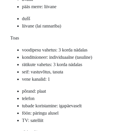
pääs merre: liivane
dušš
liivane (lai rannariba)
Toas
voodipesu vahetus: 3 korda nädalas
konditsioneer: individuaalne (tasuline)
rätikute vahetus: 3 korda nädalas
seif: vastuvõtus, tasuta
vene kanalid: 1
põrand: plaat
telefon
tubade koristamine: igapäevaselt
föön: päringu alusel
TV: satelliit