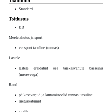
Toatüübid
Standard
Toitlustus
BB
Meelelahutus ja sport
veesport tasuline (rannas)
Lastele
lastele eraldatud osa täiskasvanute basseinis
(mereveega)
Rand
päikesevarjud ja lamamistoolid rannas: tasuline
riietuskabiinid
avalik