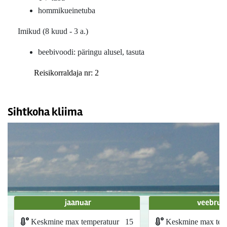
hommikueinetuba
Imikud (8 kuud - 3 a.)
beebivoodi: päringu alusel, tasuta
Reisikorraldaja nr: 2
Sihtkoha kliima
jaanuar
veebrua
Keskmine max temperatuur
15
Keskmine max tem