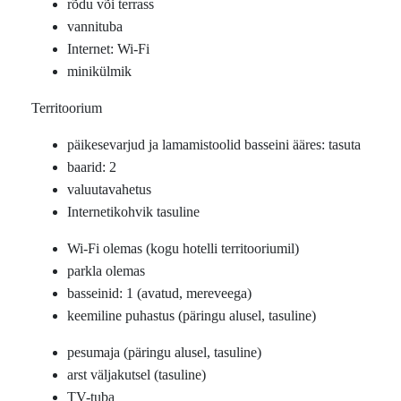
rõdu või terrass
vannituba
Internet: Wi-Fi
minikülmik
Territoorium
päikesevarjud ja lamamistoolid basseini ääres: tasuta
baarid: 2
valuutavahetus
Internetikohvik tasuline
Wi-Fi olemas (kogu hotelli territooriumil)
parkla olemas
basseinid: 1 (avatud, mereveega)
keemiline puhastus (päringu alusel, tasuline)
pesumaja (päringu alusel, tasuline)
arst väljakutsel (tasuline)
TV-tuba