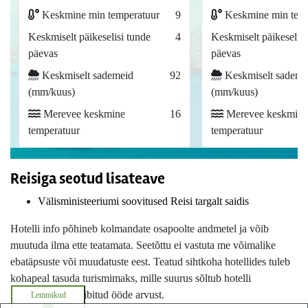
Keskmine min temperatuur
9
Keskmine min temp
Keskmiselt päikeselisi tunde
4
Keskmiselt päikeselisi
päevas
päevas
Keskmiselt sademeid
92
Keskmiselt sademe
(mm/kuus)
(mm/kuus)
Merevee keskmine
16
Merevee keskmine
temperatuur
temperatuur
Reisiga seotud lisateave
Välisministeeriumi soovitused Reisi targalt saidis
Hotelli info põhineb kolmandate osapoolte andmetel ja võib
muutuda ilma ette teatamata. Seetõttu ei vastuta me võimalike
ebatäpsuste või muudatuste eest. Teatud sihtkoha hotellides tuleb
kohapeal tasuda turismimaks, mille suurus sõltub hotelli
kategooriast ja viibitud ööde arvust.
Lemmikud