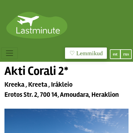
♡ Lemmikud
est
rus
Akti Corali 2*
Kreeka , Kreeta , Irákleio
Erotos Str. 2, 700 14, Amoudara, Heraklion