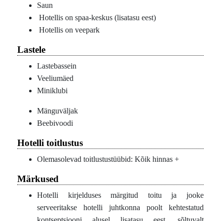
Saun
Hotellis on spaa-keskus (lisatasu eest)
Hotellis on veepark
Lastele
Lastebassein
Veeliumäed
Miniklubi
Mänguväljak
Beebivoodi
Hotelli toitlustus
Olemasolevad toitlustustüübid: Kõik hinnas +
Märkused
Hotelli kirjelduses märgitud toitu ja jooke
serveeritakse hotelli juhtkonna poolt kehtestatud
kontseptsiooni alusel lisatasu eest, sõltuvalt