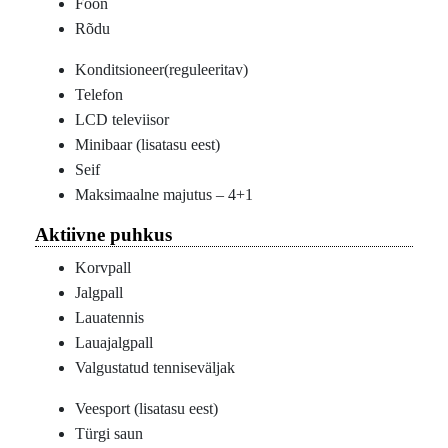
Föön
Rõdu
Konditsioneer(reguleeritav)
Telefon
LCD televiisor
Minibaar (lisatasu eest)
Seif
Maksimaalne majutus – 4+1
Aktiivne puhkus
Korvpall
Jalgpall
Lauatennis
Lauajalgpall
Valgustatud tenniseväljak
Veesport (lisatasu eest)
Türgi saun