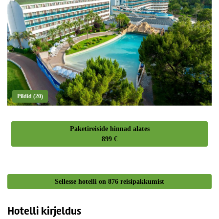
Pildid (20)
Paketireiside hinnad alates
899 €
Sellesse hotelli on
876
reisipakkumist
Hotelli kirjeldus