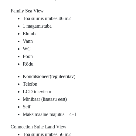
Family Sea View
Toa suurus umbes 46 m2
1 magamistuba
Elutuba
Vann
WC
Föön
Rõdu
Konditsioneer(reguleeritav)
Telefon
LCD televiisor
Minibaar (lisatasu eest)
Seif
Maksimaalne majutus – 4+1
Connection Suite Land View
Toa suurus umbes 56 m2