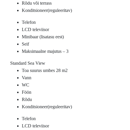
Rõdu või terrass
Konditsioneer(reguleeritav)
Telefon
LCD televiisor
Minibaar (lisatasu eest)
Seif
Maksimaalne majutus – 3
Standard Sea View
Toa suurus umbes 28 m2
Vann
WC
Föön
Rõdu
Konditsioneer(reguleeritav)
Telefon
LCD televiisor