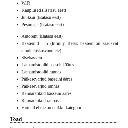
WiFi
Kauplused (lisatasu eest)
Juuksur (lisatasu eest)
Pesumaja (lisatasu eest)
Autorent (lisatasu eest)
Basseinid – 5 (Infinity Relax bassein on saadaval
ainult täiskasvanutele)
Sisebassein
Lamamistoolid basseini ääres
Lamamistoolid rannas
Päikesevarjud basseini ääres
Päikesevarjud rannas
Rannarätikud basseini ääres
Rannarätikud rannas
Hotellil ei ole ametlikku kategooriat
Toad