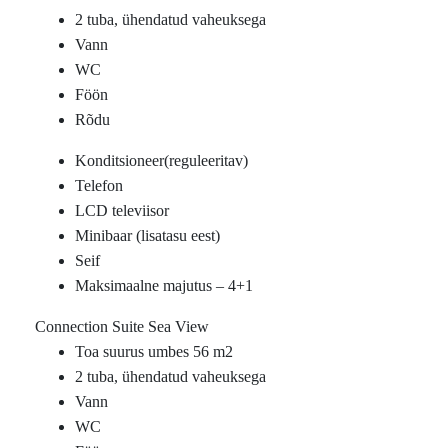
2 tuba, ühendatud vaheuksega
Vann
WC
Föön
Rõdu
Konditsioneer(reguleeritav)
Telefon
LCD televiisor
Minibaar (lisatasu eest)
Seif
Maksimaalne majutus – 4+1
Connection Suite Sea View
Toa suurus umbes 56 m2
2 tuba, ühendatud vaheuksega
Vann
WC