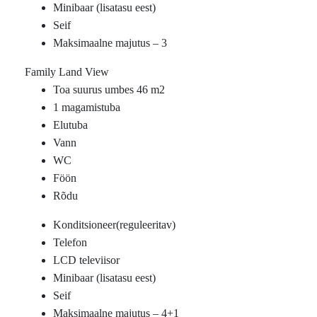
Minibaar (lisatasu eest)
Seif
Maksimaalne majutus – 3
Family Land View
Toa suurus umbes 46 m2
1 magamistuba
Elutuba
Vann
WC
Föön
Rõdu
Konditsioneer(reguleeritav)
Telefon
LCD televiisor
Minibaar (lisatasu eest)
Seif
Maksimaalne majutus – 4+1