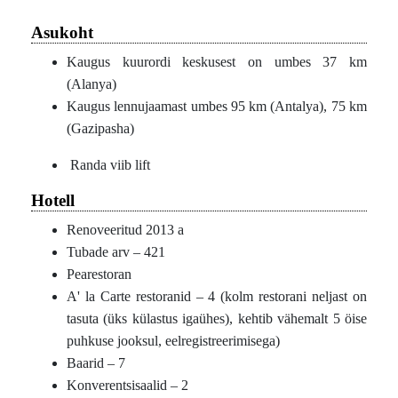
Asukoht
Kaugus kuurordi keskusest on umbes 37 km
(Alanya)
Kaugus lennujaamast umbes 95 km (Antalya), 75 km
(Gazipasha)
Randa viib lift
Hotell
Renoveeritud 2013 a
Tubade arv – 421
Pearestoran
A' la Carte restoranid – 4 (kolm restorani neljast on
tasuta (üks külastus igaühes), kehtib vähemalt 5 öise
puhkuse jooksul, eelregistreerimisega)
Baarid – 7
Konverentsisaalid – 2