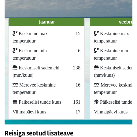
jaanuar
veebrua
Keskmine max
15
Keskmine max
temperatuur
temperatuur
Keskmine min
6
Keskmine min
temperatuur
temperatuur
Keskmiselt sademeid
238
Keskmiselt sademe
(mm/kuus)
(mm/kuus)
Merevee keskmine
16
Merevee keskmine
temperatuur
temperatuur
Päikeselisi tunde kuus
161
Päikeselisi tunde k
Vihmapäevi kuus
17
Vihmapäevi kuus
Reisiga seotud lisateave