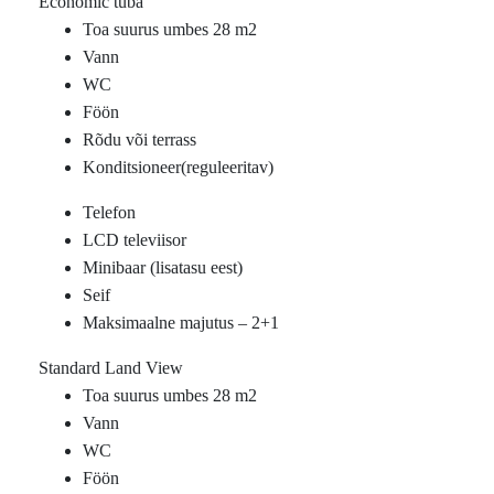
Economic tuba
Toa suurus umbes 28 m2
Vann
WC
Föön
Rõdu või terrass
Konditsioneer(reguleeritav)
Telefon
LCD televiisor
Minibaar (lisatasu eest)
Seif
Maksimaalne majutus – 2+1
Standard Land View
Toa suurus umbes 28 m2
Vann
WC
Föön