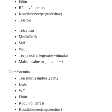
Föön
Rõdu või terrass
Konditsioneer(reguleeritav)
Telefon
Televiisor
Minikülmik
Seif
WiFi
Tee ja kohvi tegemise võimalus
Maksimaalne majutus – 1+1
Comfort tuba
Toa suurus umbes 21 m2
Dušš
WC
Föön
Rõdu või terrass
Konditsioneer(reguleeritav)