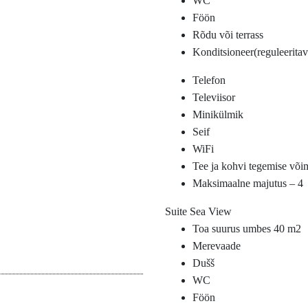
WC
Föön
Rõdu või terrass
Konditsioneer(reguleeritav
Telefon
Televiisor
Minikülmik
Seif
WiFi
Tee ja kohvi tegemise või
Maksimaalne majutus – 4
Suite Sea View
Toa suurus umbes 40 m2
Merevaade
Dušš
WC
Föön