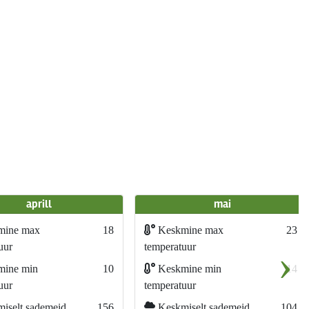
aprill
mai
mine max
18
Keskmine max
23
›
uur
temperatuur
ine min
10
Keskmine min
14
uur
temperatuur
iselt sademeid
156
Keskmiselt sademeid
104