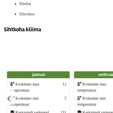
Telefon
Televiisor
Sihtkoha kliima
jaanuar
veebrua
Keskmine max
12
Keskmine max
‹
temperatuur
temperatuur
Keskmine min
5
Keskmine min
temperatuur
temperatuur
Keskmiselt sademeid
231
Keskmiselt sademe