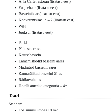
A' la Carte restoran (lisatasu eest)
Fuajeebaar (lisatasu eest)
Basseinibaar (lisatasu eest)
Konverentsisaalid – 2 (lisatasu eest)
WiFi
Juuksur (lisatasu eest)
Parkla
Päikeseterrass
Katusebassein
Lamamistoolid basseini ääres
Madratsid basseini ääres
Rannarätikud basseini ääres
Rätikuvahetus
Hotelli ametlik kategooria – 4*
Toad
Standard
Toa suurus umbes 18 m2