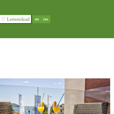
♡ Lemmikud
est
rus