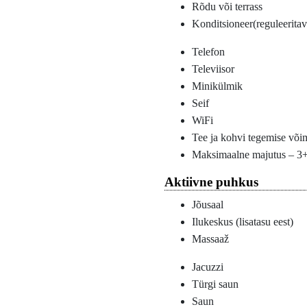
Rõdu või terrass
Konditsioneer(reguleeritav
Telefon
Televiisor
Minikülmik
Seif
WiFi
Tee ja kohvi tegemise või
Maksimaalne majutus – 3
Aktiivne puhkus
Jõusaal
Ilukeskus (lisatasu eest)
Massaaž
Jacuzzi
Türgi saun
Saun