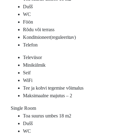
Dušš
WC
Föön
Rõdu või terrass
Konditsioneer(reguleeritav)
Telefon
Televiisor
Minikülmik
Seif
WiFi
Tee ja kohvi tegemise võimalus
Maksimaalne majutus – 2
Single Room
Toa suurus umbes 18 m2
Dušš
WC