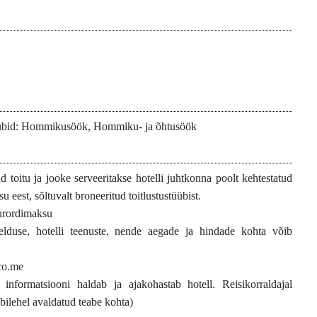
üübid: Hommikusöök, Hommiku- ja õhtusöök
ud toitu ja jooke serveeritakse hotelli juhtkonna poolt kehtestatud
su eest, sõltuvalt broneeritud toitlustustüübist.
urordimaksu
rjelduse, hotelli teenuste, nende aegade ja hindade kohta võib
co.me
t informatsiooni haldab ja ajakohastab hotell. Reisikorraldajal
bilehel avaldatud teabe kohta)