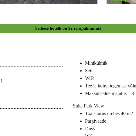
Sellesse hotelli on
92
reisipakkumist
Minikülmik
Seif
WiFi
i)
Tee ja kohvi tegemise või
Maksimaalne majutus – 3
Suite Park View
Toa suurus umbes 40 m2
Pargivaade
Dušš