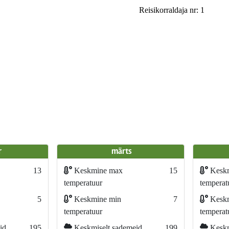
Reisikorraldaja nr: 1
r
märts
13
Keskmine max
15
Kesk
temperatuur
temperat
5
Keskmine min
7
Keskm
temperatuur
temperat
id
195
Keskmiselt sademeid
199
Keskm