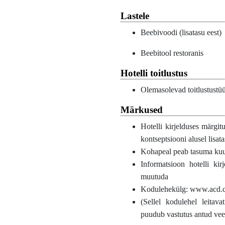
Lastele
Beebivoodi (lisatasu eest)
Beebitool restoranis
Hotelli toitlustus
Olemasolevad toitlustust
Märkused
Hotelli kirjelduses märgit
kontseptsiooni alusel lisata
Kohapeal peab tasuma ku
Informatsioon hotelli ki
muutuda
Kodulehekülg: www.acd.
(Sellel kodulehel leitava
puudub vastutus antud vee