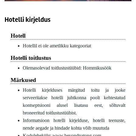
Hotelli kirjeldus
Hotell
Hotellil ei ole ametlikku kategooriat
Hotelli toitlustus
Olemasolevad toitlustustüübid: Hommikusöök
Märkused
Hotelli kirjelduses märgitud toitu ja jooke
serveeritakse hotelli juhtkonna poolt kehtestatud
kontseptsiooni alusel lisatasu eest, sõltuvalt
broneeritud toitlustustüübist.
Informatsioon hotelli kirjelduse, hotelli teenuste,
nende aegade ja hindade kohta võib muutuda
Kodulehekülg: www.beyondpatong.com