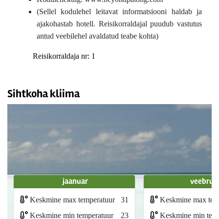
(Sellel kodulehel leitavat informatsiooni haldab ja
ajakohastab hotell. Reisikorraldajal puudub vastutus
antud veebilehel avaldatud teabe kohta)
Reisikorraldaja nr: 1
Sihtkoha kliima
jaanuar
veebrua
Keskmine max temperatuur
31
Keskmine max tem
Keskmine min temperatuur
23
Keskmine min temp