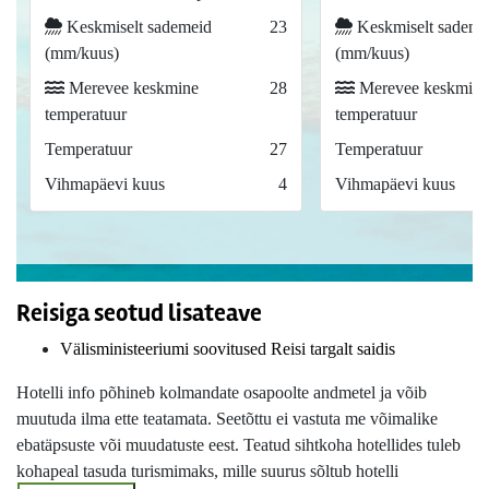
Keskmiselt sademeid
23
Keskmiselt sademe
(mm/kuus)
(mm/kuus)
Merevee keskmine
28
Merevee keskmine
temperatuur
temperatuur
Temperatuur
27
Temperatuur
Vihmapäevi kuus
4
Vihmapäevi kuus
Reisiga seotud lisateave
Välisministeeriumi soovitused Reisi targalt saidis
Hotelli info põhineb kolmandate osapoolte andmetel ja võib
muutuda ilma ette teatamata. Seetõttu ei vastuta me võimalike
ebatäpsuste või muudatuste eest. Teatud sihtkoha hotellides tuleb
kohapeal tasuda turismimaks, mille suurus sõltub hotelli