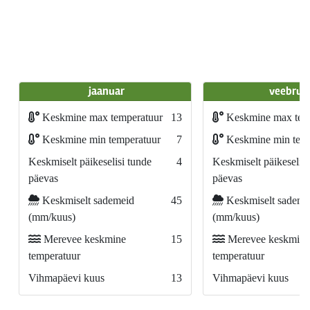
jaanuar
veebrua
Keskmine max temperatuur
13
Keskmine max tem
Keskmine min temperatuur
7
Keskmine min temp
Keskmiselt päikeselisi tunde
4
Keskmiselt päikeselisi
päevas
päevas
Keskmiselt sademeid
45
Keskmiselt sademe
(mm/kuus)
(mm/kuus)
Merevee keskmine
15
Merevee keskmine
temperatuur
temperatuur
Vihmapäevi kuus
13
Vihmapäevi kuus