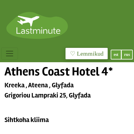
♡ Lemmikud
est
rus
Athens Coast Hotel 4*
Kreeka , Ateena , Glyfada
Grigoriou Lampraki 25, Glyfada
Sihtkoha kliima