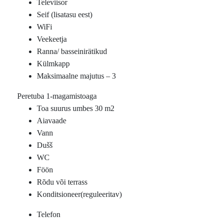
Televiisor
Seif (lisatasu eest)
WiFi
Veekeetja
Ranna/ basseinirätikud
Külmkapp
Maksimaalne majutus – 3
Peretuba 1-magamistoaga
Toa suurus umbes 30 m2
Aiavaade
Vann
Dušš
WC
Föön
Rõdu või terrass
Konditsioneer(reguleeritav)
Telefon