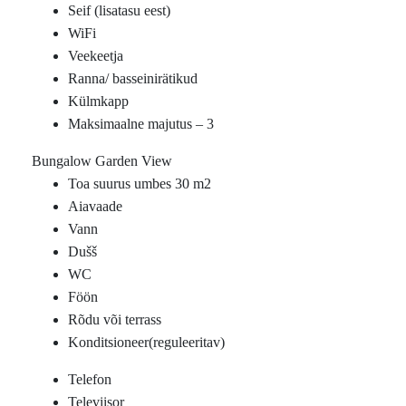
Seif (lisatasu eest)
WiFi
Veekeetja
Ranna/ basseinirätikud
Külmkapp
Maksimaalne majutus – 3
Bungalow Garden View
Toa suurus umbes 30 m2
Aiavaade
Vann
Dušš
WC
Föön
Rõdu või terrass
Konditsioneer(reguleeritav)
Telefon
Televiisor