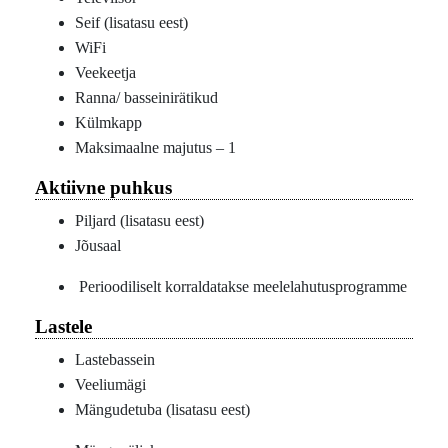
Seif (lisatasu eest)
WiFi
Veekeetja
Ranna/ basseinirätikud
Külmkapp
Maksimaalne majutus – 1
Aktiivne puhkus
Piljard (lisatasu eest)
Jõusaal
Perioodiliselt korraldatakse meelelahutusprogramme
Lastele
Lastebassein
Veeliumägi
Mängudetuba (lisatasu eest)