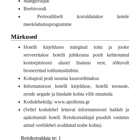
Mänguväljak
Beebivoodi
Perioodiliselt korraldatakse lastele
meelelahutusprogramme
Märkused
Hotelli kirjelduses märgitud toitu ja jooke
serveeritakse hotelli juhtkonna poolt kehtestatud
kontseptsiooni alusel lisatasu eest, sõltuvalt
broneeritud toitlustustüübist.
Kohapeal peab tasuma kuurordimaksu
Informatsioon hotelli kirjelduse, hotelli teenuste,
nende aegade ja hindade kohta võib muutuda
Kodulehekülg: www.apollonia.gr
(Sellel kodulehel leitavat informatsiooni haldab ja
ajakohastab hotell. Reisikorraldajal puudub vastutus
antud veebilehel avaldatud teabe kohta)
Reisikorraldaja nr: 1