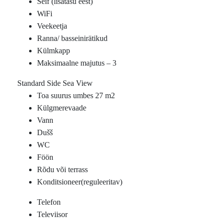
Seif (lisatasu eest)
WiFi
Veekeetja
Ranna/ basseinirätikud
Külmkapp
Maksimaalne majutus – 3
Standard Side Sea View
Toa suurus umbes 27 m2
Külgmerevaade
Vann
Dušš
WC
Föön
Rõdu või terrass
Konditsioneer(reguleeritav)
Telefon
Televiisor