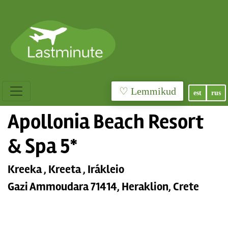
♡ Lemmikud
est
rus
Apollonia Beach Resort
& Spa 5*
Kreeka , Kreeta , Irákleio
Gazi Ammoudara 71414, Heraklion, Crete