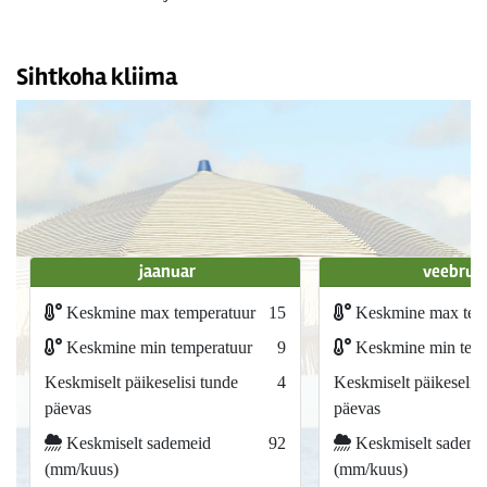
Sihtkoha kliima
jaanuar
veebrua
Keskmine max temperatuur
15
Keskmine max tem
Keskmine min temperatuur
9
Keskmine min temp
Keskmiselt päikeselisi tunde
4
Keskmiselt päikeselisi
päevas
päevas
Keskmiselt sademeid
92
Keskmiselt sademe
(mm/kuus)
(mm/kuus)