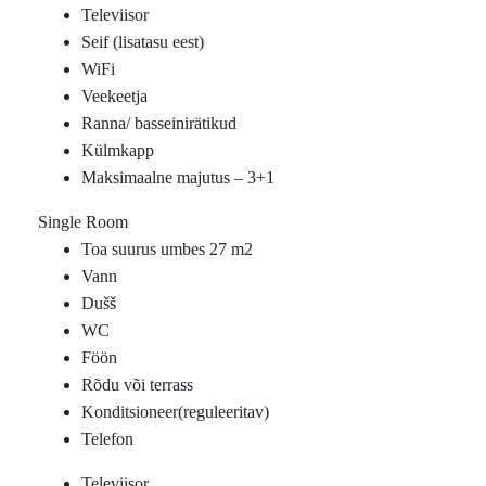
Televiisor
Seif (lisatasu eest)
WiFi
Veekeetja
Ranna/ basseinirätikud
Külmkapp
Maksimaalne majutus – 3+1
Single Room
Toa suurus umbes 27 m2
Vann
Dušš
WC
Föön
Rõdu või terrass
Konditsioneer(reguleeritav)
Telefon
Televiisor