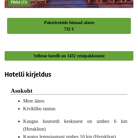
Pildid (23)
Paketireiside hinnad alates
732 €
Sellesse hotelli on
1432
reisipakkumist
Hotelli kirjeldus
Asukoht
Mere ääres
Kiviklibu rannas
Kaugus kuurordi keskusest on umbes 6 km
(Heraklion)
Kaugus lennujaamast umbes 10 km (Heraklion)