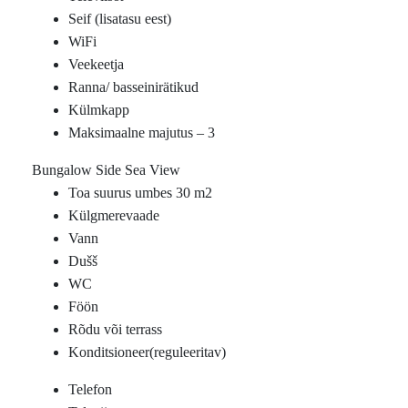
Seif (lisatasu eest)
WiFi
Veekeetja
Ranna/ basseinirätikud
Külmkapp
Maksimaalne majutus – 3
Bungalow Side Sea View
Toa suurus umbes 30 m2
Külgmerevaade
Vann
Dušš
WC
Föön
Rõdu või terrass
Konditsioneer(reguleeritav)
Telefon