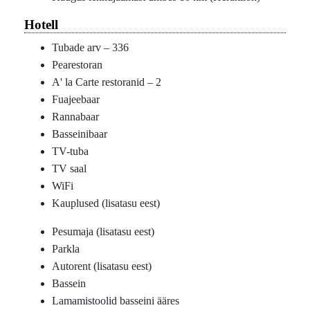
Hotell
Tubade arv – 336
Pearestoran
A' la Carte restoranid – 2
Fuajeebaar
Rannabaar
Basseinibaar
TV-tuba
TV saal
WiFi
Kauplused (lisatasu eest)
Pesumaja (lisatasu eest)
Parkla
Autorent (lisatasu eest)
Bassein
Lamamistoolid basseini ääres