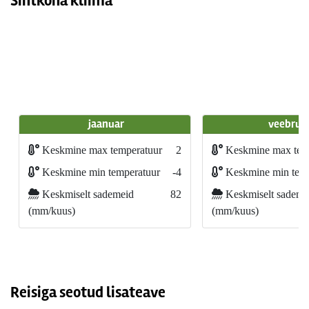
Sihtkoha kliima
jaanuar
veebrua
Keskmine max temperatuur
2
Keskmine max tem
Keskmine min temperatuur
-4
Keskmine min temp
Keskmiselt sademeid
82
Keskmiselt sademe
(mm/kuus)
(mm/kuus)
Reisiga seotud lisateave