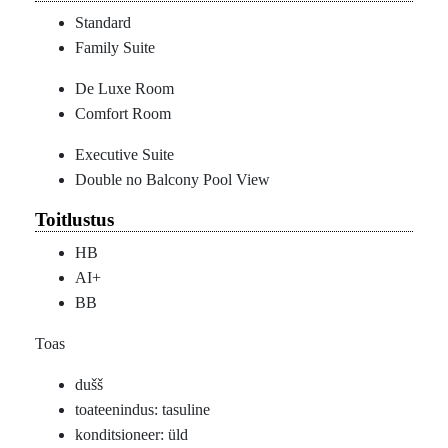
Standard
Family Suite
De Luxe Room
Comfort Room
Executive Suite
Double no Balcony Pool View
Toitlustus
HB
AI+
BB
Toas
dušš
toateenindus: tasuline
konditsioneer: üld