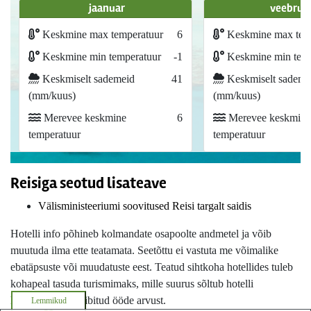
jaanuar
veebrua
Keskmine max temperatuur
6
Keskmine max tem
Keskmine min temperatuur
-1
Keskmine min temp
Keskmiselt sademeid
41
Keskmiselt sademe
(mm/kuus)
(mm/kuus)
Merevee keskmine
6
Merevee keskmine
temperatuur
temperatuur
Reisiga seotud lisateave
Välisministeeriumi soovitused Reisi targalt saidis
Hotelli info põhineb kolmandate osapoolte andmetel ja võib
muutuda ilma ette teatamata. Seetõttu ei vastuta me võimalike
ebatäpsuste või muudatuste eest. Teatud sihtkoha hotellides tuleb
kohapeal tasuda turismimaks, mille suurus sõltub hotelli
kategooriast ja viibitud ööde arvust.
Lemmikud