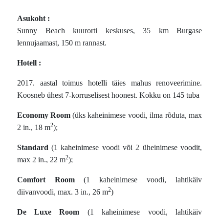
Asukoht :
Sunny Beach kuurorti keskuses, 35 km Burgase
lennujaamast, 150 m rannast.
Hotell :
2017. aastal toimus hotelli täies mahus renoveerimine.
Koosneb ühest 7-korruselisest hoonest. Kokku on 145 tuba
Economy Room
(üks kaheinimese voodi, ilma rõduta, max
2
2 in., 18 m
);
Standard
(1 kaheinimese voodi või 2 üheinimese voodit,
2
max 2 in., 22 m
);
Comfort Room
(1 kaheinimese voodi, lahtikäiv
2
diivanvoodi, max. 3 in., 26 m
)
De Luxe Room
(1 kaheinimese voodi, lahtikäiv