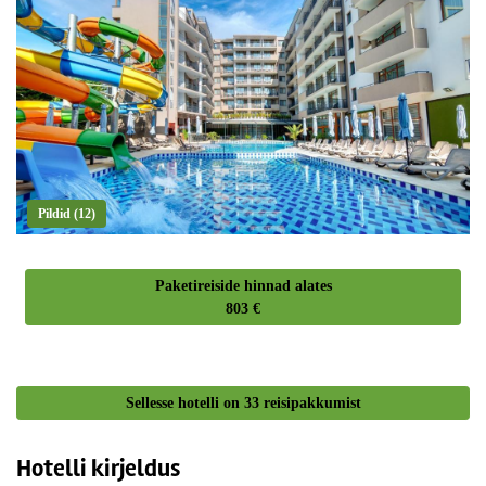
Pildid (12)
Paketireiside hinnad alates
803 €
Sellesse hotelli on
33
reisipakkumist
Hotelli kirjeldus