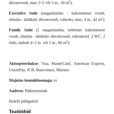
2
diivanvoodi, max 2+2 või 3 in., 30 m
);
Executive Suite
(magamistuba - kaheinimese voodi,
2
elutuba - lahtikäiv diivanvoodi, vaheuks, max. 4 in., 42 m
);
Family Suite
(2 magamistuba, mõlemas kaheinimese
voodi, elutuba - lahtikäiv diivanvoodi, vaheuksed, 2 WC, 2
2
rõdu, mahub 4+2 in. või 5 in., 66 m
);
Aktsepteeritakse:
Visa, MasterCard, American Express,
UnionPay, JCB, Bancontact, Maestro
Majutus lemmikloomaga:
еi
Aadress
: Päikeserannik
Hotelli pildigalerii
Toatüübid