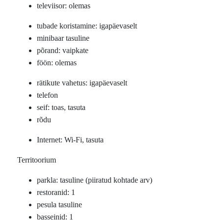
televiisor: olemas
tubade koristamine: igapäevaselt
minibaar tasuline
põrand: vaipkate
föön: olemas
rätikute vahetus: igapäevaselt
telefon
seif: toas, tasuta
rõdu
Internet: Wi-Fi, tasuta
Territoorium
parkla: tasuline (piiratud kohtade arv)
restoranid: 1
pesula tasuline
basseinid: 1