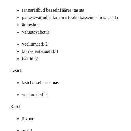
rannarätikud basseini ääres: tasuta
päikesevarjud ja lamamistoolid basseini ääres: tasuta
ärikeskus
valuutavahetus
veeliumäed: 2
konverentsisaalid: 1
baarid: 2
Lastele
lastebassein: olemas
veeliumäed: 2
Rand
liivane
avalik