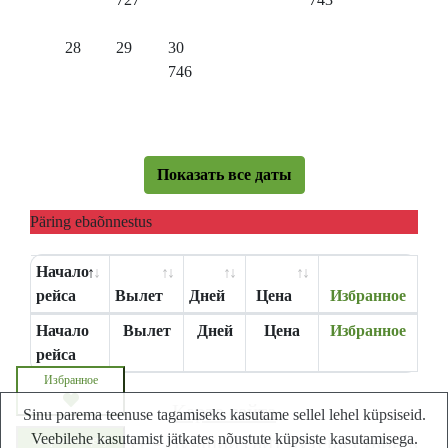
28
29
30
746
Показать все даты
Päring ebaõnnestus
Начало
рейса
Вылет
Дней
Цена
Избранное
Начало
Вылет
Дней
Цена
Избранное
рейса
Избранное
Карта сайта
Sinu parema teenuse tagamiseks kasutame sellel lehel küpsiseid.
Veebilehe kasutamist jätkates nõustute küpsiste kasutamisega.
Lastminute.ee - Лучший сайт путешествий в
Запросите цену