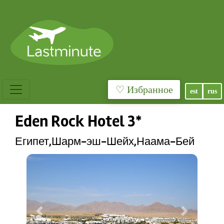
♡ Избранное
est
rus
Eden Rock Hotel 3*
Египет,Шарм-эш-Шейх,Наама-Бей
Previous
Next