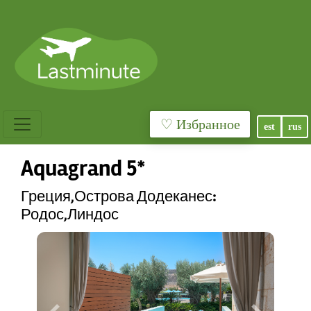
♡ Избранное
est
rus
Aquagrand 5*
Греция,Острова Додеканес:
Родос,Линдос