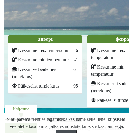
январь
феврал
Keskmine max temperatuur
6
Keskmine max
temperatuur
Keskmine min temperatuur
-1
Keskmine min
Keskmiselt sademeid
61
temperatuur
(mm/kuus)
Keskmiselt sademe
Päikeselisi tunde kuus
95
(mm/kuus)
Päikeselisi tunde k
Избранное
Карта сайта
Sinu parema teenuse tagamiseks kasutame sellel lehel küpsiseid.
Veebilehe kasutamist jätkates nõustute küpsiste kasutamisega.
Lastminute.ee - Лучший сайт путешествий в
Запросите цену