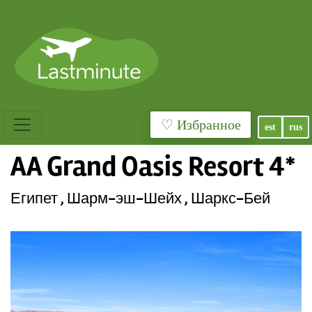
♡ Избранное
est
rus
AA Grand Oasis Resort 4*
Египет , Шарм-эш-Шейх , Шаркс-Бей