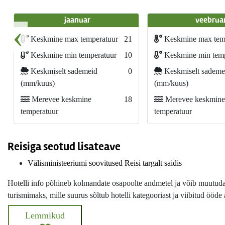
jaanuar
veebrua
‹
Keskmine max temperatuur
21
Keskmine max tem
Keskmine min temperatuur
10
Keskmine min temp
Keskmiselt sademeid
0
Keskmiselt sademe
(mm/kuus)
(mm/kuus)
Merevee keskmine
18
Merevee keskmine
temperatuur
temperatuur
Reisiga seotud lisateave
Välisministeeriumi soovitused Reisi targalt saidis
Hotelli info põhineb kolmandate osapoolte andmetel ja võib muutuda i
turismimaks, mille suurus sõltub hotelli kategooriast ja viibitud ööde 
Lemmikud