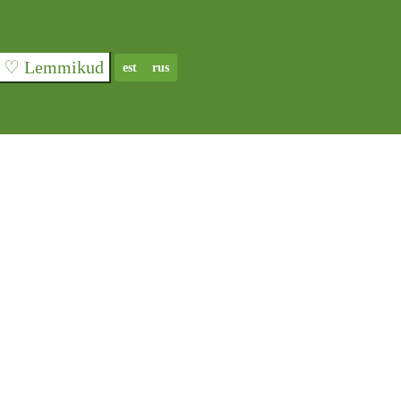
♡ Lemmikud
est
rus