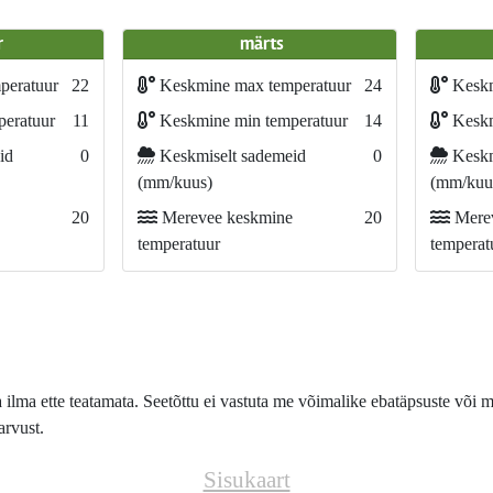
r
märts
peratuur
22
Keskmine max temperatuur
24
Keskm
eratuur
11
Keskmine min temperatuur
14
Keskm
id
0
Keskmiselt sademeid
0
Keskm
(mm/kuus)
(mm/kuu
20
Merevee keskmine
20
Merev
temperatuur
temperat
lma ette teatamata. Seetõttu ei vastuta me võimalike ebatäpsuste või m
arvust.
Sisukaart