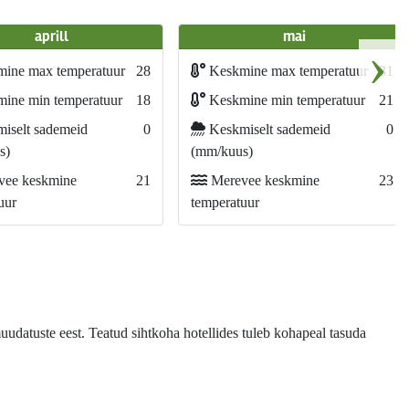
aprill
mai
›
ine max temperatuur
28
Keskmine max temperatuur
31
ine min temperatuur
18
Keskmine min temperatuur
21
iselt sademeid
0
Keskmiselt sademeid
0
s)
(mm/kuus)
ee keskmine
21
Merevee keskmine
23
uur
temperatuur
uudatuste eest. Teatud sihtkoha hotellides tuleb kohapeal tasuda